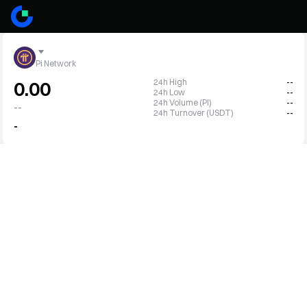
Pi Network
24h High
--
0.00
24h Low
--
24h Volume (PI)
--
--
24h Turnover (USDT)
--
-