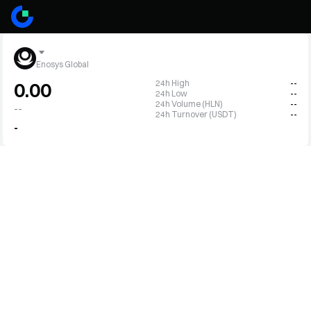
Enosys Global
24h High
--
0.00
24h Low
--
24h Volume (HLN)
--
--
24h Turnover (USDT)
--
-