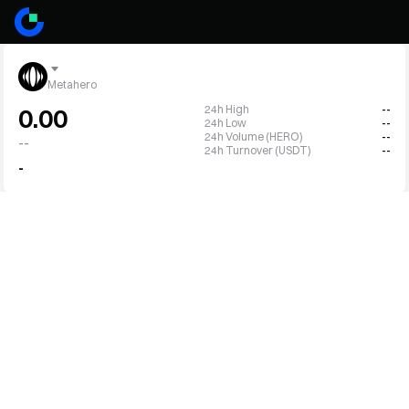
Metahero
24h High
--
0.00
24h Low
--
24h Volume (HERO)
--
--
24h Turnover (USDT)
--
-