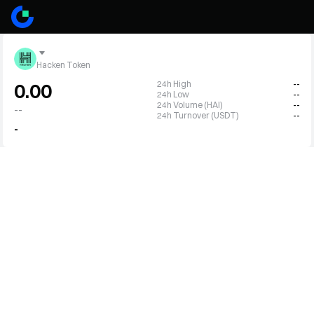
Hacken Token
24h High
--
0.00
24h Low
--
24h Volume (HAI)
--
--
24h Turnover (USDT)
--
-