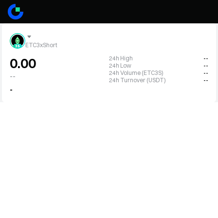
ETC3xShort
24h High
--
0.00
24h Low
--
24h Volume (ETC3S)
--
--
24h Turnover (USDT)
--
-