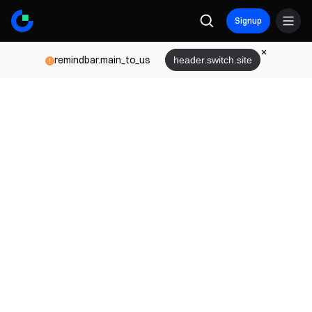
Signup
remindbar.main_to_us
header.switch.site