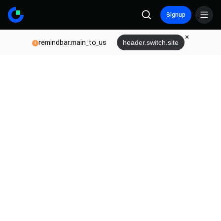
Signup
remindbar.main_to_us
header.switch.site