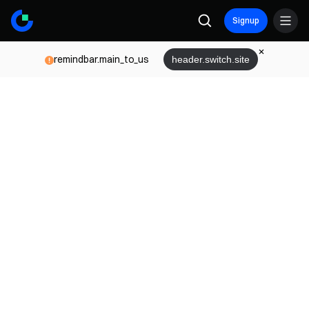
Signup
remindbar.main_to_us
header.switch.site