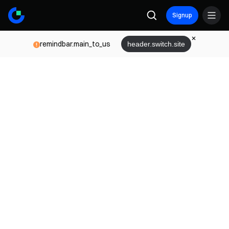
Signup
remindbar.main_to_us
header.switch.site