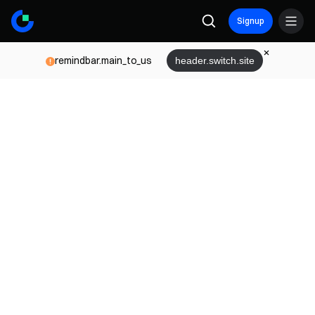
Signup
remindbar.main_to_us
header.switch.site