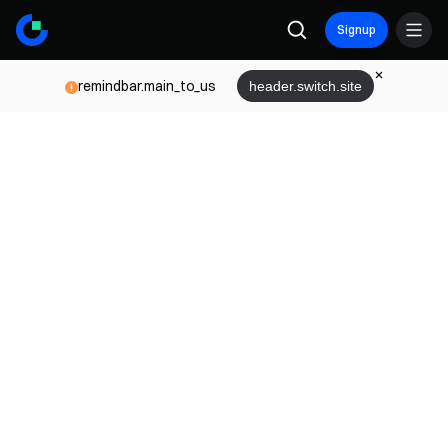
Signup
remindbar.main_to_us
header.switch.site