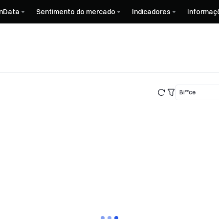
nData
Sentimento do mercado
Indicadores
Informaç
Bi**ce