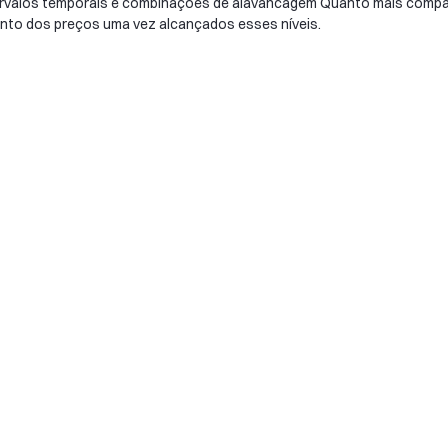
ervalos temporais e combinações de alavancagem Quanto mais compact
ento dos preços uma vez alcançados esses níveis.