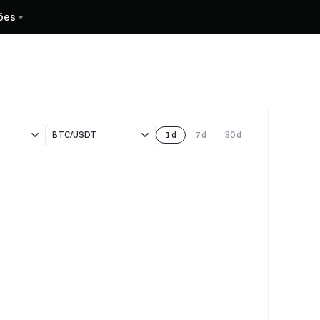
ões
BTC/USDT
1 d
7 d
30 d