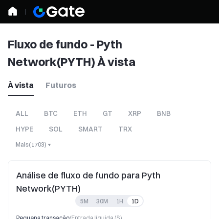
Fluxo de fundo - Pyth
Network(PYTH) À vista
À vista
Futuros
ALL
BTC
ETH
GT
XRP
BNB
HYPE
SOL
SMART
TRX
Mais
(
1703
)
Análise de fluxo de fundo para Pyth
Network(PYTH)
5M
30M
1H
1D
Pequena transação
/
Entrada líquida ($)