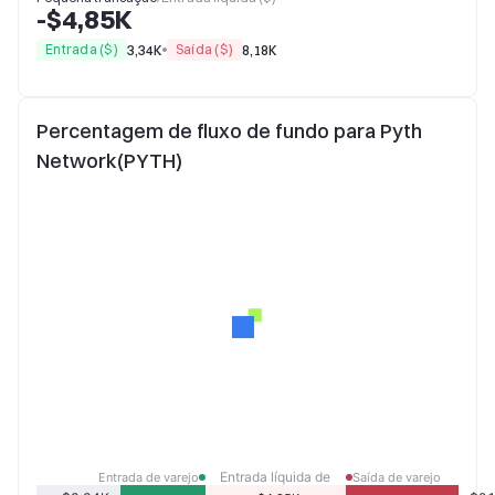
-$4,85K
Entrada ($)
Saída ($)
3,34K
8,18K
Percentagem de fluxo de fundo para Pyth
Network(PYTH)
Entrada líquida de
Entrada de varejo
Saída de varejo
varejo