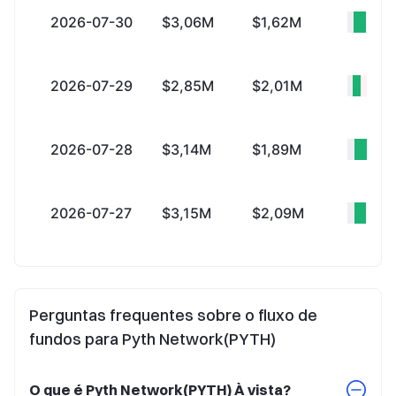
2026-07-30
$3,06M
$1,62M
+$1
2026-07-29
$2,85M
$2,01M
+$83
2026-07-28
$3,14M
$1,89M
+$1
2026-07-27
$3,15M
$2,09M
+$1
Perguntas frequentes sobre o fluxo de
fundos para Pyth Network(PYTH)
O que é Pyth Network(PYTH) À vista?