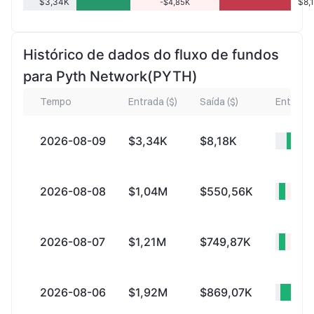
$3,34K
$8,
-$4,85K
Histórico de dados do fluxo de fundos
para Pyth Network(PYTH)
Tempo
Entrada ($)
Saída ($)
Entrada l
2026-08-09
$3,34K
$8,18K
-$4
2026-08-08
$1,04M
$550,56K
+$48
2026-08-07
$1,21M
$749,87K
+$47
2026-08-06
$1,92M
$869,07K
+$1