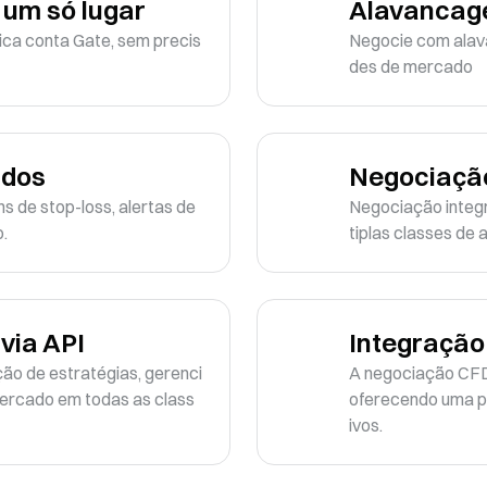
um só lugar
Alavancag
ca conta Gate, sem precis
Negocie com alav
des de mercado
ados
Negociação
 de stop-loss, alertas de 
Negociação integr
.
tiplas classes de 
via API
Integração
ão de estratégias, gerenci
A negociação CFD 
ercado em todas as class
oferecendo uma pr
ivos.