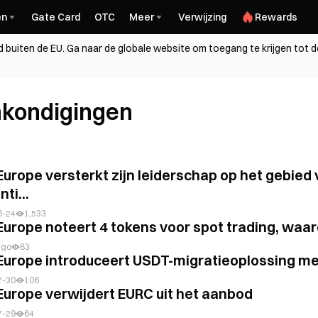
en
Gate Card
OTC
Meer
Verwijzing
Rewards
nd buiten de EU. Ga naar de globale website om toegang te krijgen tot d
kondigingen
Europe versterkt zijn leiderschap op het gebie
nti...
6-24
1,533
Europe noteert 4 tokens voor spot trading, waa
ago
83
Europe introduceert USDT-migratieoplossing m
7-30
106
Europe verwijdert EURC uit het aanbod
7-29
64