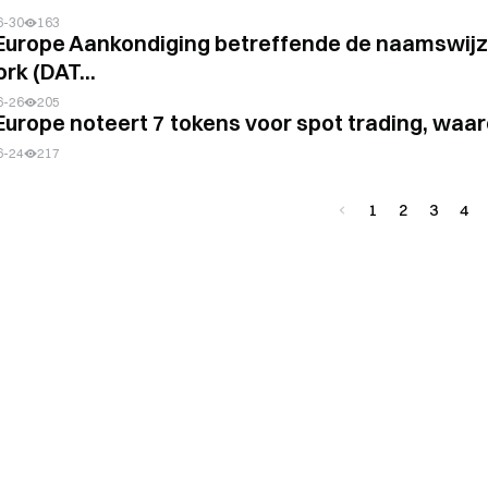
6-30
163
Europe Aankondiging betreffende de naamswijzi
rk (DAT...
6-26
205
Europe noteert 7 tokens voor spot trading, wa
6-24
217
1
2
3
4