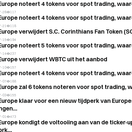
Europe noteert 4 tokens voor spot trading, wa
7-28
117
Europe noteert 4 tokens voor spot trading, wa
7-21
118
Europe verwijdert S.C. Corinthians Fan Token (SC
7-15
194
Europe noteert 5 tokens voor spot trading, w
7-14
237
Europe verwijdert WBTC uit het aanbod
7-10
157
Europe noteert 4 tokens voor spot trading, wa
7-07
188
Europe zal 6 tokens noteren voor spot trading
7-03
155
Europe klaar voor een nieuw tijdperk van Europe
ngen...
7-01
473
Europe kondigt de voltooiing aan van de ticker-
rk...