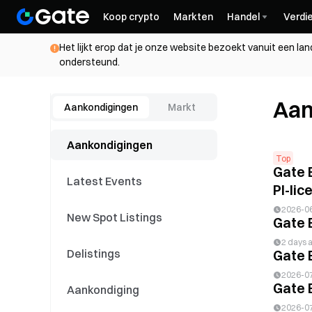
Koop crypto
Markten
Handel
Verdi
Het lijkt erop dat je onze website bezoekt vanuit een la
ondersteund.
Aan
Aankondigingen
Markt
Aankondigingen
Top
Gate 
Latest Events
PI-lice
2026-0
New Spot Listings
Gate 
2 days 
Delistings
Gate 
2026-0
Gate 
Aankondiging
2026-0