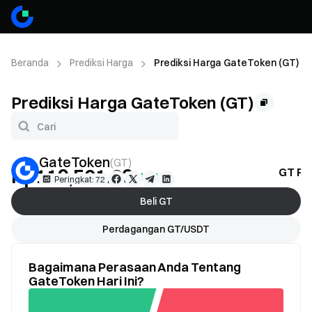
Beranda
Prediksi Harga
Prediksi Harga GateToken (GT)
Prediksi Harga GateToken (GT)
GateToken
(
GT
)
Rp119,501.63
GT Pr
+1.21%
Peringkat: 72
Beli GT
Perdagangan GT/USDT
Bagaimana Perasaan Anda Tentang
GateToken Hari Ini?