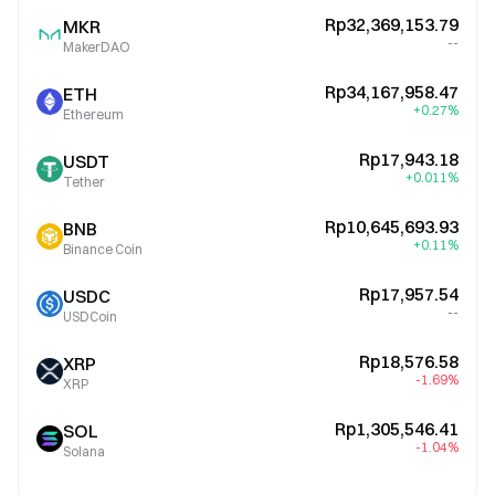
Rp32,369,153.79
MKR
--
MakerDAO
Rp34,167,958.47
ETH
+0.27%
Ethereum
Rp17,943.18
USDT
+0.011%
Tether
Rp10,645,693.93
BNB
+0.11%
Binance Coin
Rp17,957.54
USDC
--
USDCoin
Rp18,576.58
XRP
-1.69%
XRP
Rp1,305,546.41
SOL
-1.04%
Solana