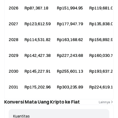
2026
Rp87,367.18
Rp151,994.95
Rp119,681.06
2027
Rp123,612.59
Rp177,947.79
Rp135,838.01
2028
Rp114,531.82
Rp163,168.62
Rp156,892.9
2029
Rp142,427.38
Rp227,243.68
Rp160,030.76
2030
Rp145,227.91
Rp255,601.13
Rp193,637.22
2031
Rp175,202.96
Rp303,235.89
Rp224,619.18
Konversi Mata Uang Kripto ke Fiat
Lainnya
Kuantitas