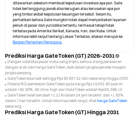
ditawarkan sebelum membuat keputusan investasi apa pun. Gate 
tidak bertanggung jawab atas kerugian atau kerusakan apa pun 
yang timbul akibat keputusan keuangan tersebut. Selain itu, 
perhatikan bahwa Gate mungkin tidak dapat menyediakan layanan 
penuh di pasar dan yurisdiksi tertentu, termasuk tetapi tidak 
terbatas pada Amerika Serikat, Kanada, Iran, dan Kuba. Untuk 
informasi lebih lanjut tentang Lokasi Terbatas, silakan merujuk ke 
Bagian Perjanjian Pengguna.
Prediksi Harga GateToken (GT) 2026–2031
Dengan volatilitas pasar mata uang kripto, semua orang penasaran
dengan arah dan harga GateToken, baik dalam jangka pendek maupun
jangka panjang.
GateToken bisa naik setinggi Rp193,637.22 dari sekarang hingga 2030.
Potensi ROI pembelian GateToken pada harga Rp119,501.63 saat ini
adalah +62.00% , All-time-high dari GateToken adalah Rp455,398.13 .
GateToken telah berubah +1.21% dalam 24 jam terakhir, dan +1.83%
dalam 7 hari terakhir. Untuk informasi lebih lanjut, lihat
harga GateToken
sekarang.
Prediksi Harga GateToken (GT) Hingga 2031