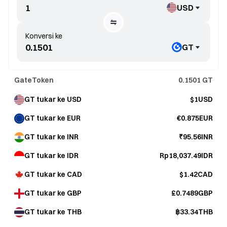
USD
Konversi ke
GT
GateToken
0.1501
GT
GT tukar ke USD
$1USD
GT tukar ke EUR
€0.875EUR
GT tukar ke INR
₹95.56INR
GT tukar ke IDR
Rp18,037.49IDR
GT tukar ke CAD
$1.42CAD
GT tukar ke GBP
£0.7489GBP
GT tukar ke THB
฿33.34THB