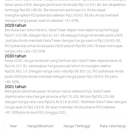
besar pada 2028, dengan perkiraan terendah Rp114,531.82 dan ekspektasi
tertinggi Rp163,168.62. Berdasarkan perkiraan ini, Anda dapat
mengharapkan ROI potensial sebesar Rp119,501.63 jika Anda membeli
dengan harga pasar saat ini sebesar +31.00%.
2029 tahun
Berdasarkan data historis, GateToken dapat mencapai harga tertinggi
Rp227,243.68, dengan Rp142,427.38 sebagai harga terendah pada 2029.
Jadi jika Anda membeli GateToken dengan harga saat ini Rp119,501.63,
ROI potensial untuk Anda pada 2029 adalah Rp160,030.76 saat mencapai
harga rata-rata +33.00%.
2030 tahun
Pada 2030, harga terendah yang terlihat dari GateToken diperkirakan di
Rp145,227.91, sedangkan harga puncak tahun ini mungkin sekitar
Rp255,601.13. Dengan harga rata-rata Rp193,637.22, ROI potensial Anda
pada 2030 jika Anda membeli dengan harga pasar Rp119,501.63 yaitu
+62.00%.
2031 tahun
Mengikuti sentimen pasar di tahun-tahun sebelumnya, GateToken
diperkirakan akan bergerak antara Rp175,202.96 dan Rp303,235.89,
dengan harga rata-rata Rp224,619.18 di 2031. Membeli GateToken dengan
harga saat ini Rp119,501.63 akan memberi Anda potensi ROI sebesar
+87.00% jika Anda HODL hingga 2031.
Year
Harga Minimum
Harga Tertinggi
Rata-rata Harga