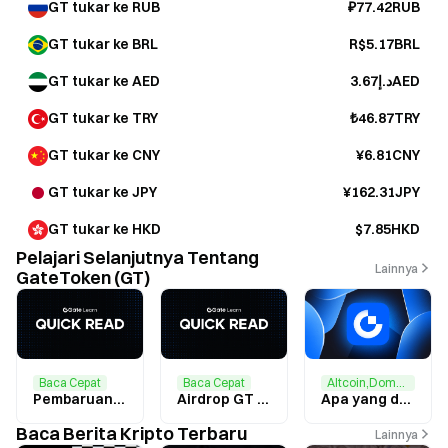
GT tukar ke RUB
₽77.42RUB
GT tukar ke BRL
R$5.17BRL
GT tukar ke AED
د.إ3.67AED
GT tukar ke TRY
₺46.87TRY
GT tukar ke CNY
¥6.81CNY
GT tukar ke JPY
¥162.31JPY
GT tukar ke HKD
$7.85HKD
Pelajari Selanjutnya Tentang
Lainnya
GateToken (GT)
Baca Cepat
Baca Cepat
Altcoin,Dompet
Pembaruan Fitur Dompet Gate + Airdrop GT: Selesaikan Tugas untuk Menghasilkan $2 dalam GT
Airdrop GT Eksklusif untuk Pengguna Gate: Selesaikan Tugas untuk Berbagi $20,000 GT
Apa yang dimaksud dengan GateToken (GT)?
Baca Berita Kripto Terbaru
Lainnya