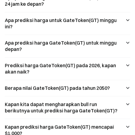
setiap
Visa di seluruh
dan proses
24 jam ke depan?
pembelian,
dunia. Temukan
pengajuan yang
sehingga aset
manfaat terbaru
cepat. Temukan
digital benar-
dan cara untuk
berbagai
Apa prediksi harga untuk GateToken(GT) minggu
benar dapat
mengajukan
manfaat serta
ini?
dimanfaatkan
permohonan.
pembaruan
secara praktis.
terbaru dari
Gate Card.
Apa prediksi harga GateToken(GT) untuk minggu
depan?
Prediksi harga GateToken(GT) pada 2026, kapan
akan naik?
Berapa nilai GateToken(GT) pada tahun 2050?
Kapan kita dapat mengharapkan bull run
berikutnya untuk prediksi harga GateToken(GT)?
Kapan prediksi harga GateToken(GT) mencapai
$1.000?