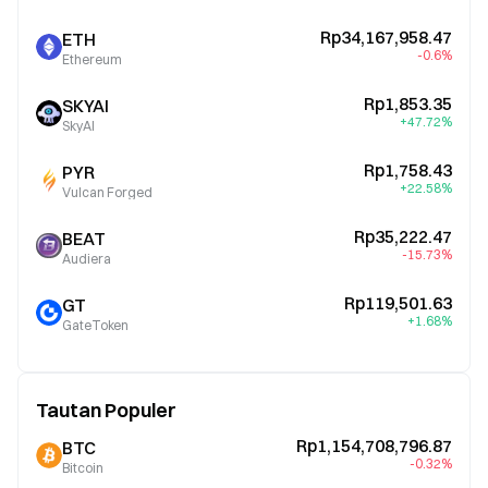
Rp34,167,958.47
ETH
-0.6%
Ethereum
Rp1,853.35
SKYAI
+47.72%
SkyAI
Rp1,758.43
PYR
+22.58%
Vulcan Forged
Rp35,222.47
BEAT
-15.73%
Audiera
Rp119,501.63
GT
+1.68%
GateToken
Tautan Populer
Rp1,154,708,796.87
BTC
-0.32%
Bitcoin