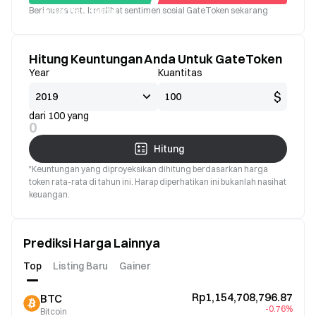
Beri suara untuk melihat sentimen sosial GateToken sekarang
Bagus
Buruk
Hitung Keuntungan Anda Untuk GateToken
Year
Kuantitas
$
dari 100 yang
0
Hitung
*Keuntungan yang diproyeksikan dihitung berdasarkan harga
token rata-rata di tahun ini. Harap diperhatikan ini bukanlah nasihat
keuangan.
Prediksi Harga Lainnya
Top
Listing Baru
Gainer
Rp1,154,708,796.87
BTC
-0.76%
Bitcoin