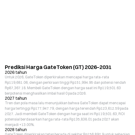
Prediksi Harga GateToken (GT) 2026–2031
2026 tahun
Untuk 2026, GateToken diperkirakan mencapai harga rata-rata
Rp119,681.06, dengan perkiraan tinggi Rp151,994.95 dan potensi rendah
Rp87,367.18. Membeli GateToken dengan harga saat ini Rp119,501.63
berpotensi menghasilkan imbal hasil 0 pada 2026.
2027 tahun
Tren dan pola masa lalu menunjukkan bahwa GateToken dapat mencapai
harga tertinggi Rp177,947.79, dengan harga terendah Rp123,612.59 pada
2027. Jadi membeli GateToken dengan harga saat ini Rp119,501.63, ROI
potensial berdasarkan harga rata-rata Rp135,838.01 pada 2027 akan
menjadi +13.00%.
2028 tahun
GateToken diperkirakan tetap berada di sekitar Rp156,892.9 untuk sebagian