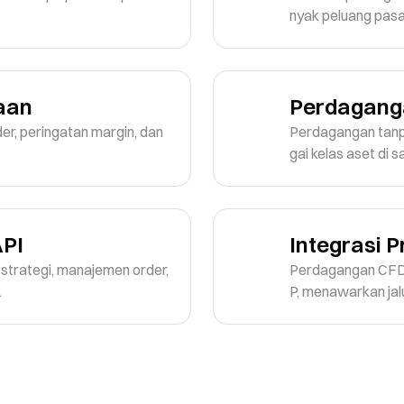
nyak peluang pas
aan
Perdaganga
er, peringatan margin, dan 
Perdagangan tanp
gai kelas aset di 
PI
Integrasi 
trategi, manajemen order, 
Perdagangan CFD 
.
P, menawarkan jalu