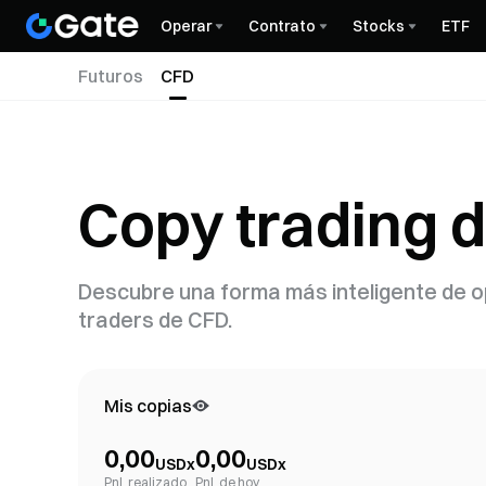
Operar
Contrato
Stocks
ETF
Futuros
CFD
Copy trading 
Descubre una forma más inteligente de op
traders de CFD.
Mis copias
0,00
0,00
USDx
USDx
PnL realizado
PnL de hoy