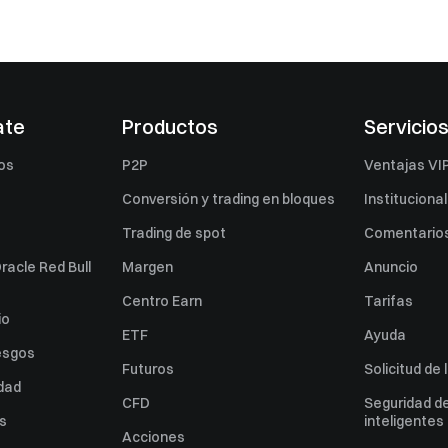
ate
Productos
Servicio
os
P2P
Ventajas VI
Conversión y trading en bloques
Institucional
Trading de spot
Comentarios
racle Red Bull
Margen
Anuncio
Centro Earn
Tarifas
io
ETF
Ayuda
esgos
Futuros
Solicitud de 
idad
CFD
Seguridad de
es
inteligentes
Acciones