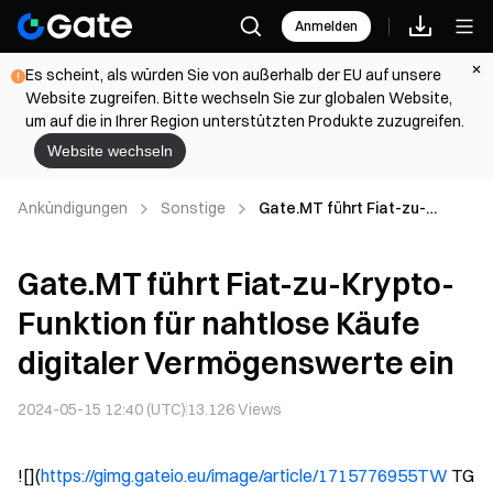
Anmelden
Es scheint, als würden Sie von außerhalb der EU auf unsere
Website zugreifen. Bitte wechseln Sie zur globalen Website,
um auf die in Ihrer Region unterstützten Produkte zuzugreifen.
Website wechseln
Ankündigungen
Sonstige
Gate.MT führt Fiat-zu-
Krypto-Funktion für nahtlose
Käufe digitaler
Gate.MT führt Fiat-zu-Krypto-
Vermögenswerte ein
Funktion für nahtlose Käufe
digitaler Vermögenswerte ein
2024-05-15 12:40 (UTC)
13.126
Views
![](
https://gimg.gateio.eu/image/article/1715776955TW
TG