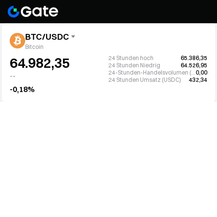
BTC/USDC
Bitcoin
24 Stunden hoch
65.386,35
64.982,35
24 Stunden Niedrig
64.526,95
24-Stunden-Handelsvolumen (BTC)
0,00
--
24 Stunden Umsatz (USDC)
432,34
-0,18%