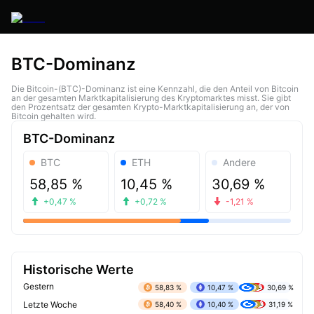
BTC-Dominanz
Die Bitcoin-(BTC)-Dominanz ist eine Kennzahl, die den Anteil von Bitcoin
an der gesamten Marktkapitalisierung des Kryptomarktes misst. Sie gibt
den Prozentsatz der gesamten Krypto-Marktkapitalisierung an, der von
Bitcoin gehalten wird.
BTC-Dominanz
BTC
ETH
Andere
58,85 %
10,45 %
30,69 %
+0,47 %
+0,72 %
-1,21 %
Historische Werte
Gestern
58,83 %
10,47 %
30,69 %
Letzte Woche
58,40 %
10,40 %
31,19 %