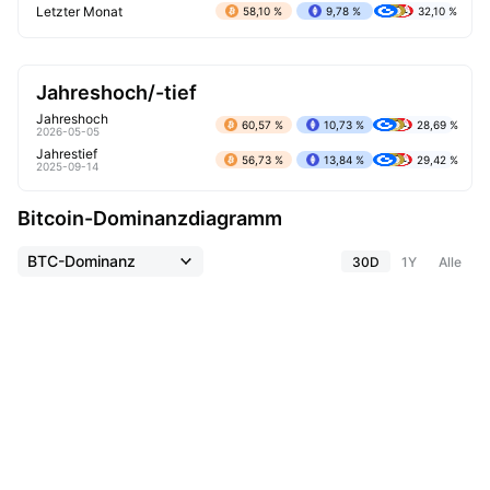
Letzter Monat
58,10 %
9,78 %
32,10 %
Jahreshoch/-tief
Jahreshoch
60,57 %
10,73 %
28,69 %
2026-05-05
Jahrestief
56,73 %
13,84 %
29,42 %
2025-09-14
Bitcoin-Dominanzdiagramm
BTC-Dominanz
30D
1Y
Alle