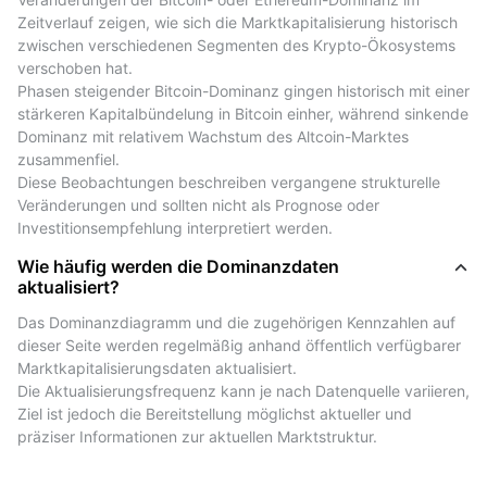
Users can view historical data over different time
Zeitverlauf zeigen, wie sich die Marktkapitalisierung historisch 
intervals.
zwischen verschiedenen Segmenten des Krypto-Ökosystems 
The chart also displays comparative market
verschoben hat.
capitalization ratios for other major assets such as
Phasen steigender Bitcoin-Dominanz gingen historisch mit einer 
stärkeren Kapitalbündelung in Bitcoin einher, während sinkende 
Ethereum (ETH), Tether (USDT), XRP, and more.
Dominanz mit relativem Wachstum des Altcoin-Marktes 
This allows users to see how Bitcoin's share compares
zusammenfiel.
to other leading cryptocurrencies at any given
Diese Beobachtungen beschreiben vergangene strukturelle 
moment.
Veränderungen und sollten nicht als Prognose oder 
Investitionsempfehlung interpretiert werden.
Live-Daten zur Dominanz von Bitcoin (BTC) und
Wie häufig werden die Dominanzdaten
anderen führenden Coins
aktualisiert?
The data shown on this page represents current
Das Dominanzdiagramm und die zugehörigen Kennzahlen auf 
market capitalization ratios based on publicly
dieser Seite werden regelmäßig anhand öffentlich verfügbarer 
available information.
Marktkapitalisierungsdaten aktualisiert.
These figures provide an overview of Bitcoin's relative
Die Aktualisierungsfrequenz kann je nach Datenquelle variieren, 
Ziel ist jedoch die Bereitstellung möglichst aktueller und 
weight within the broader cryptocurrency market.
präziser Informationen zur aktuellen Marktstruktur.
In addition to BTC and ETH, this page includes data
for other leading cryptocurrencies such as USDT, BNB,