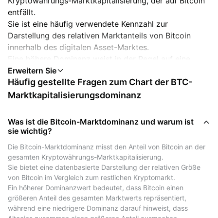
Kryptowährungs-Marktkapitalisierung, der auf Bitcoin
entfällt.
Sie ist eine häufig verwendete Kennzahl zur
Darstellung des relativen Marktanteils von Bitcoin
innerhalb des digitalen Asset-Marktes.
Eine höhere Dominanz weist in der Regel auf eine
stärkere Konzentration des Marktwerts auf Bitcoin im
Häufig gestellte Fragen zum Chart der BTC-
Vergleich zu anderen Kryptowährungen hin.
Ein Rückgang der BTC-Dominanz kann mit Phasen
Marktkapitalisierungsdominanz
einhergehen, in denen andere Kryptowährungen –
häufig als „Altcoins“ bezeichnet – eine stärkere relative
Was ist die Bitcoin-Marktdominanz und warum ist
Performance zeigen.
sie wichtig?
Dieses Phänomen wird branchenüblich als „Altcoin
Die Bitcoin-Marktdominanz misst den Anteil von Bitcoin an der 
Season“ bezeichnet, ist jedoch nicht prognostisch.
gesamten Kryptowährungs-Marktkapitalisierung.
Sie bietet eine datenbasierte Darstellung der relativen Größe 
Bitcoin-(BTC)-Dominanz als historischer
von Bitcoin im Vergleich zum restlichen Kryptomarkt.
Marktreferenzwert
Ein höherer Dominanzwert bedeutet, dass Bitcoin einen 
größeren Anteil des gesamten Marktwerts repräsentiert, 
Die Bitcoin-(BTC)-Dominanz kann als historische
während eine niedrigere Dominanz darauf hinweist, dass 
Referenz dafür betrachtet werden, wie sich die