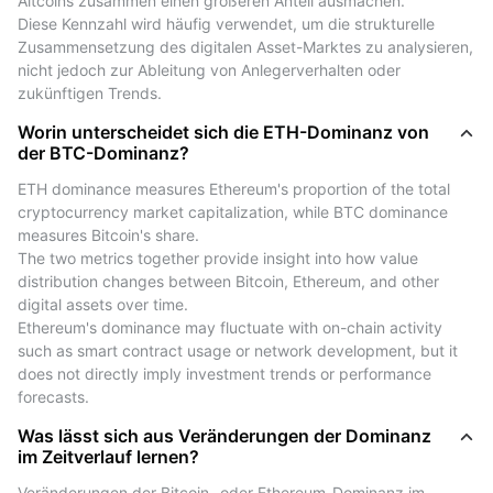
Altcoins zusammen einen größeren Anteil ausmachen.
Marktteilnahme zwischen Bitcoin und anderen
Diese Kennzahl wird häufig verwendet, um die strukturelle 
Kryptowährungen verschoben hat.
Zusammensetzung des digitalen Asset-Marktes zu analysieren, 
nicht jedoch zur Ableitung von Anlegerverhalten oder 
Phasen höherer Dominanz gingen historisch mit einer
zukünftigen Trends.
stärkeren Konzentration auf Bitcoin einher, während
eine geringere Dominanz eine breitere Aktivität über
Worin unterscheidet sich die ETH-Dominanz von
andere digitale Vermögenswerte widerspiegelte.
der BTC-Dominanz?
Diese Zusammenhänge dienen ausschließlich der
ETH dominance measures Ethereum's proportion of the total 
Veranschaulichung und basieren auf vergangenen
cryptocurrency market capitalization, while BTC dominance 
Beobachtungen.
measures Bitcoin's share.
Sie stellen keine Indikation oder Prognose für
The two metrics together provide insight into how value 
distribution changes between Bitcoin, Ethereum, and other 
zukünftige Preisentwicklungen dar.
digital assets over time.
Ethereum's dominance may fluctuate with on-chain activity 
So lesen Sie das Marktdominanz-Diagramm von
such as smart contract usage or network development, but it 
Bitcoin (BTC)
does not directly imply investment trends or performance 
forecasts.
The Bitcoin (BTC) market cap dominance chart
presents continuously updated market data showing
Was lässt sich aus Veränderungen der Dominanz
Bitcoin's share of total cryptocurrency market
im Zeitverlauf lernen?
capitalization.
Veränderungen der Bitcoin- oder Ethereum-Dominanz im 