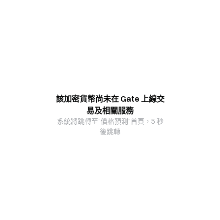
該加密貨幣尚未在 Gate 上線交
易及相關服務
系統將跳轉至"價格預測"首頁，5 秒
後跳轉