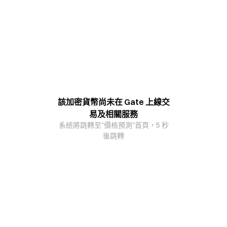
該加密貨幣尚未在 Gate 上線交
易及相關服務
系統將跳轉至"價格預測"首頁，5 秒
後跳轉