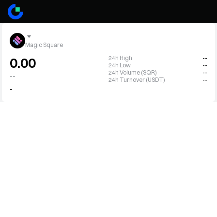
Magic Square
24h High
--
0.00
24h Low
--
24h Volume (SQR)
--
--
24h Turnover (USDT)
--
-