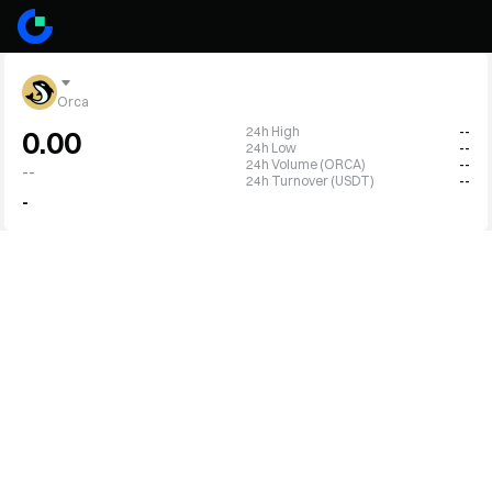
Orca
24h High
--
0.00
24h Low
--
24h Volume (ORCA)
--
--
24h Turnover (USDT)
--
-