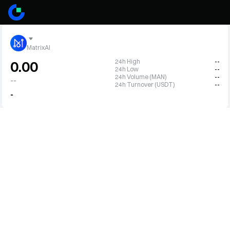
MatrixAI
24h High
--
0.00
24h Low
--
24h Volume (MAN)
--
--
24h Turnover (USDT)
--
-