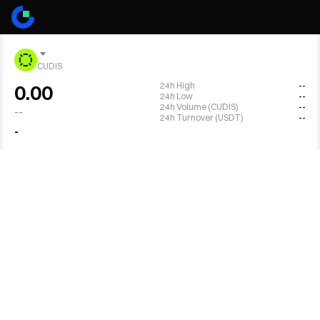
CUDIS
24h High
--
0.00
24h Low
--
24h Volume (CUDIS)
--
--
24h Turnover (USDT)
--
-