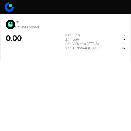
Cetus Protocol
24h High
--
0.00
24h Low
--
24h Volume (CETUS)
--
--
24h Turnover (USDT)
--
-