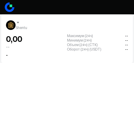
Shentu
Максимум (24ч)
--
0,00
Минимум (24ч)
--
Объем (24ч) (CTK)
--
--
Оборот (24ч) (USDT)
--
-