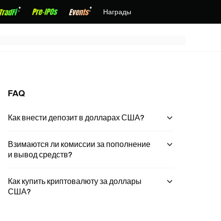
Награды
FAQ
Как внести депозит в долларах США?
Взимаются ли комиссии за пополнение
и вывод средств?
Как купить криптовалюту за доллары
США?