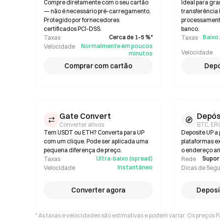
Compre diretamente com o seu cartão
Ideal para gr
— não é necessário pré-carregamento.
transferência
Protegido por fornecedores
processamento
certificados PCI-DSS.
banco.
Cerca de 1–5 %*
Baixo 
Taxas
Taxas
Normalmente em poucos
Velocidade
Velocidade
minutos
Comprar com cartão
Depó
Gate Convert
Depós
Converter ativos
BTC, ER
Tem USDT ou ETH? Converta para UP
Deposite UP a 
com um clique. Pode ser aplicada uma
plataformas ex
pequena diferença de preço.
o endereço an
Ultra-baixo (spread)
Suport
Taxas
Rede
Instantâneo
Velocidade
Dicas de Seg
Converter agora
Deposi
* As taxas e velocidades são estimativas e podem variar. Os preços 