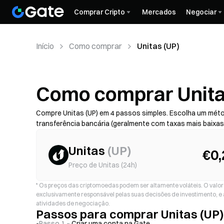
Comprar Cripto
Mercados
Negociar
Início
Como comprar
Unitas (UP)
Como comprar Unita
Compre Unitas (UP) em 4 passos simples. Escolha um mét
transferência bancária (geralmente com taxas mais baixa
de fraude) — depois verifique o custo total (taxa do prest
com 2FA. A disponibilidade, os limites, as taxas e o temp
Unitas
(
UP
)
€0
Preço de Unitas (24h)
*
Os preços das criptomoedas podem ser altamente voláteis. O valor d
exclusivamente responsável pelas suas decisões de investimento, e 
atividades de negociação.
Passos para comprar Unitas (UP)
Passo 1 –
Criar uma conta na Gate