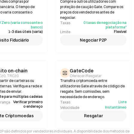
andes compras por
Compre a outros utilizadores com
 bancária. O tempo de
proteção de caução Gate. Compare os
 varia consoante o
preços dos vendedores antes de
negociar.
/ Zero (varia consoante o
0 taxas de negociação na
Taxas
banco)
plataforma*
1–3 dias úteis (varia)
Flexível
Limite
sito Fiduciário
Negociar P2P
ito on-chain
GateCode
C20, TRC20
Oferecer/Resgatar
partir de carteiras ou
Transfira criptomoeda entre
ternas. Verifique a rede e
utilizadores Gate através de código de
tes de enviar.
resgate. Sem comissões, sem
e para múltiplas cadeias
necessidade de endereço.
Verificar primeiro
Livre
urança
Taxas
o endereço
Instantâneo
Velocidade
te Criptomoedas
Resgatar
P2P são definidos por vendedores individuais. A disponibilidade dos métodos de