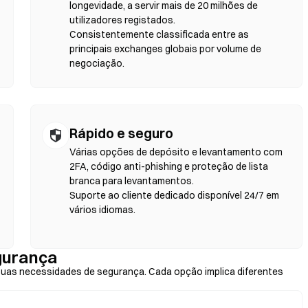
identidade. Ligue uma wallet compatível, selecione o par de tokens,
longevidade, a servir mais de 20 milhões de
nha em atenção que se aplicam taxas de gas e os preços podem
utilizadores registados.
de liquidez. A maioria da atividade nas DEX ocorre em blockchains
Consistentemente classificada entre as
on.
principais exchanges globais por volume de
negociação.
Rápido e seguro
Várias opções de depósito e levantamento com
2FA, código anti-phishing e proteção de lista
branca para levantamentos.
Suporte ao cliente dedicado disponível 24/7 em
vários idiomas.
gurança
as necessidades de segurança. Cada opção implica diferentes