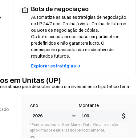
Bots de negociação
o
Automatize as suas estratégias de negociação
de UP 24/7 com Grelha à vista, Grelha de futuros
ou Bots de negociação de cópias.
Os bots executam com base em parâmetros
predefinidos e não garantem lucro. O
desempenho passado não é indicativo de
resultados futuros.
Explorar estratégias →
nos em Unitas (UP)
ora abaixo para descobrir como um investimento hipotético teria
Ano
Montante
cado
$
* Fonte dos dados: Gate Market Data. Os valores são
aproximados e atualizados periodicamente.