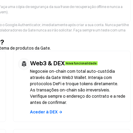
aça uma cópia de segurança da sua frase de recuperação offline e nunca a
vem).
o o Google Authenticator, imediatamente após criar a sua conta. Nunca partilhe
olaboradores da Gate nunca as irão solicitar. Faça sempre um teste com uma
)?
stema de produtos da Gate.
Web3 & DEX
Nova funcionalidade
Negoceie on-chain com total auto-custódia
através da Gate Web3 Wallet. Interaja com
protocolos DeFi e troque tokens diretamente.
As transações on-chain são irreversíveis.
Verifique sempre o endereço do contrato e a rede
antes de confirmar.
Aceder à DEX →