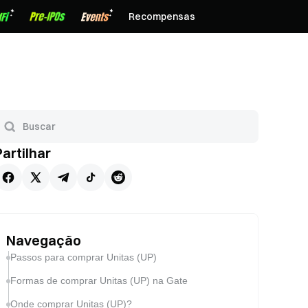
Recompensas
Partilhar
Navegação
Passos para comprar Unitas (UP)
Formas de comprar Unitas (UP) na Gate
Onde comprar Unitas (UP)?