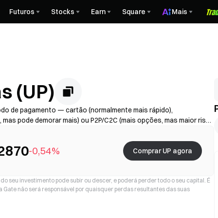
Futuros
Stocks
Earn
Square
Mais
s (UP)
odo de pagamento — cartão (normalmente mais rápido),
s, mas pode demorar mais) ou P2P/C2C (mais opções, mas maior risco
ador + spread), conclua a KYC se necessário e proteja a sua conta
o de processamento variam consoante a região e o prestador.
,2870
-0,54%
Comprar UP agora
o seu investimento pode subir ou descer, e poderá perder todo o seu capital. É
a Gate não será responsável por quaisquer perdas resultantes das suas