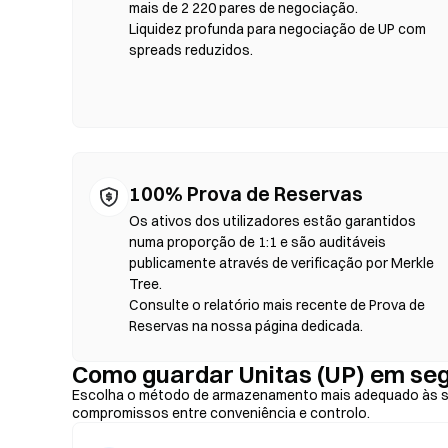
blockchain — não é necessário registo nem verificação de 
mais de 2 220 pares de negociação.
defina a tolerância de derrapagem e confirme o swap. Te
Liquidez profunda para negociação de UP com
diferir dos mercados centralizados devido à profundidade 
spreads reduzidos.
compatíveis com EVM, como Ethereum, BNB Chain e Polyg
100% Prova de Reservas
Os ativos dos utilizadores estão garantidos
numa proporção de 1:1 e são auditáveis
publicamente através de verificação por Merkle
Tree.
Consulte o relatório mais recente de Prova de
Reservas na nossa página dedicada.
Como guardar Unitas (UP) em se
Escolha o método de armazenamento mais adequado às su
compromissos entre conveniência e controlo.