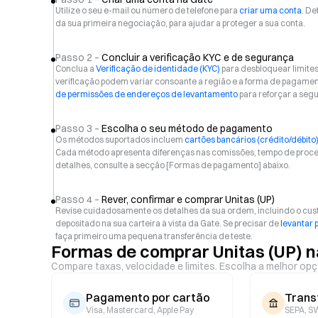
Utilize o seu e-mail ou número de telefone para
criar uma conta
. De
da sua primeira negociação, para ajudar a proteger a sua conta.
Passo 2 –
Concluir a verificação KYC e de segurança
Conclua a
Verificação de identidade (KYC)
para desbloquear limite
verificação podem variar consoante a região e a forma de pagam
de permissões de endereços de levantamento
para reforçar a seg
Passo 3 –
Escolha o seu método de pagamento
Os métodos suportados incluem
cartões bancários (crédito/débito
Cada método apresenta diferenças nas comissões, tempo de proces
detalhes, consulte a secção [Formas de pagamento] abaixo.
Passo 4 –
Rever, confirmar e comprar Unitas (UP)
Revise cuidadosamente os detalhes da sua ordem, incluindo o custo 
depositado na sua carteira à vista da Gate. Se precisar de
levantar 
faça primeiro uma pequena transferência de teste.
Formas de comprar Unitas (UP) n
Compare taxas, velocidade e limites. Escolha a melhor opç
Pagamento por cartão
Trans
Visa, Mastercard, Apple Pay
SEPA, SW