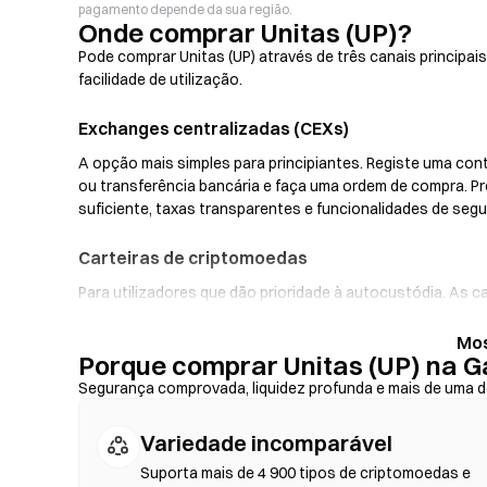
pagamento depende da sua região.
Onde comprar Unitas (UP)?
Pode comprar Unitas (UP) através de três canais principa
facilidade de utilização.
Exchanges centralizadas (CEXs)
A opção mais simples para principiantes. Registe uma cont
ou transferência bancária e faça uma ordem de compra. P
suficiente, taxas transparentes e funcionalidades de se
Carteiras de criptomoedas
Para utilizadores que dão prioridade à autocustódia. As c
chaves privadas e trocar tokens diretamente na interfac
entrada fiduciária, permitindo-lhe comprar UP com cartão
Porque comprar Unitas (UP) na G
cópia de segurança da sua frase de recuperação e verifi
transação.
Segurança comprovada, liquidez profunda e mais de uma d
Exchanges Descentralizadas (DEX)
Variedade incomparável
Negoceie diretamente entre pares, sem intermediários. As
Suporta mais de 4 900 tipos de criptomoedas e