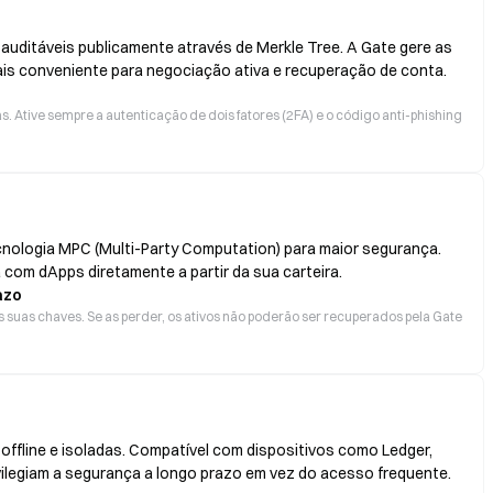
 auditáveis publicamente através de Merkle Tree. A Gate gere as
ais conveniente para negociação ativa e recuperação de conta.
 Ative sempre a autenticação de dois fatores (2FA) e o código anti-phishing
cnologia MPC (Multi-Party Computation) para maior segurança.
 com dApps diretamente a partir da sua carteira.
azo
 suas chaves. Se as perder, os ativos não poderão ser recuperados pela Gate
ffline e isoladas. Compatível com dispositivos como Ledger,
ivilegiam a segurança a longo prazo em vez do acesso frequente.