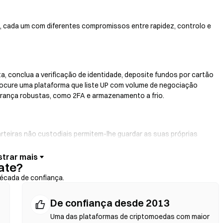
is, cada um com diferentes compromissos entre rapidez, controlo e
a, conclua a verificação de identidade, deposite fundos por cartão
rocure uma plataforma que liste UP com volume de negociação
gurança robustas, como 2FA e armazenamento a frio.
arteiras não custodiais permitem-lhe guardar as suas próprias
e da carteira. Algumas carteiras também oferecem uma rampa de
 de crédito sem passar primeiro por uma exchange. Faça sempre uma
ate?
que os endereços dos contratos antes de confirmar qualquer
écada de confiança.
De confiança desde 2013
 DEX utilizam contratos inteligentes para executar trocas em
Uma das plataformas de criptomoedas com maior