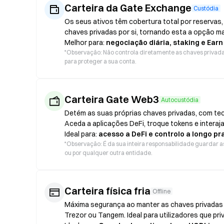
Carteira da Gate Exchange
Custódia
Os seus ativos têm cobertura total por reservas,
chaves privadas por si, tornando esta a opção m
Melhor para:
negociação diária, staking e Earn
*
Observação: Não controla diretamente as chaves privadas.
para proteger a sua conta.
Carteira Gate Web3
Autocustódia
Detém as suas próprias chaves privadas, com te
Aceda a aplicações DeFi, troque tokens e interaja
Ideal para:
acesso a DeFi e controlo a longo pr
*
Observação: É da sua inteira responsabilidade guardar as
ou por qualquer outra entidade.
Carteira física fria
Offline
Máxima segurança ao manter as chaves privadas o
Trezor ou Tangem. Ideal para utilizadores que pr