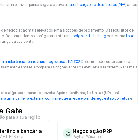
fina uma palavra-passe segura e ative a
autenticação de dois fatores (2FA)
antes
s de negociação mais elevados e mais opções de pagamento. Os requisitos de
ento. Recomendamos configurar tanto um
código anti-phishing
como uma
lista
urança da sua conta.
)
,
transferências bancárias
,
negociação P2P/C2C
e fornecedores terceirizados.
samento e limites. Compare as opções antes de efetuar a sua ordem. Para mais
total (preço + taxas aplicáveis). Após a confirmação, Unitas (UP) será
para uma carteira externa
,
confirme que a rede e o endereço estão corretos
e
a Gate
ão para a sua região.
ferência bancária
Negociação P2P
IFT, FPS, etc.
PayPal, Wise, etc.