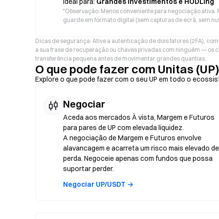
Ideal para:
Grandes Investimentos e HODLing
*
Observação: Menos conveniente para negociação ativa. F
guarde em formato digital (sem capturas de ecrã, sem nu
Dicas de segurança: Ative a autenticação de dois fatores (2FA), com
a sua frase de recuperação ou chaves privadas com ninguém — os c
transferência pequena antes de movimentar grandes quantias.
O que pode fazer com Unitas (UP
Explore o que pode fazer com o seu UP em todo o ecossi
Negociar
Aceda aos mercados À vista, Margem e Futuros
para pares de UP com elevada liquidez.
A negociação de Margem e Futuros envolve
alavancagem e acarreta um risco mais elevado de
perda. Negoceie apenas com fundos que possa
suportar perder.
Negociar UP/USDT →