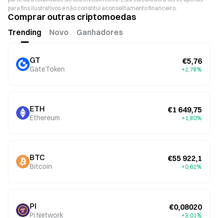
para fins ilustrativos e não constitui aconselhamento financeiro.
Comprar outras criptomoedas
Trending
Novo
Ganhadores
GT
€5,76
GateToken
+2,78%
ETH
€1 649,75
Ethereum
+1,80%
BTC
€55 922,1
Bitcoin
+0,62%
PI
€0,08020
Pi Network
+3,01%