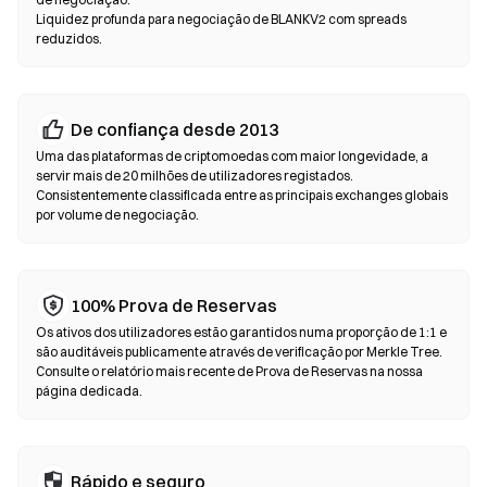
uma cópia de segurança da sua frase de recuperação e verifique
Liquidez profunda para negociação de BLANKV2 com spreads
os endereços dos contratos antes de confirmar qualquer
reduzidos.
transação.
Exchanges Descentralizadas (DEX)
De confiança desde 2013
Negoceie diretamente entre pares, sem intermediários. As DEX
Uma das plataformas de criptomoedas com maior longevidade, a
utilizam contratos inteligentes para executar trocas em
servir mais de 20 milhões de utilizadores registados.
blockchain — não é necessário registo nem verificação de
Consistentemente classificada entre as principais exchanges globais
identidade. Ligue uma wallet compatível, selecione o par de
por volume de negociação.
tokens, defina a tolerância de derrapagem e confirme o swap.
Tenha em atenção que se aplicam taxas de gas e os preços
podem diferir dos mercados centralizados devido à
profundidade de liquidez. A maioria da atividade nas DEX ocorre
100% Prova de Reservas
em blockchains compatíveis com EVM, como Ethereum, BNB
Os ativos dos utilizadores estão garantidos numa proporção de 1:1 e
Chain e Polygon.
são auditáveis publicamente através de verificação por Merkle Tree.
Consulte o relatório mais recente de Prova de Reservas na nossa
página dedicada.
Rápido e seguro