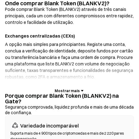
Onde comprar Blank Token (BLANKV2)?
Pode comprar Blank Token (BLANKV2) através de três canais
principais, cada um com diferentes compromissos entre rapidez,
controlo e facilidade de utilização.
Exchanges centralizadas (CEXs)
A opção mais simples para principiantes. Registe uma conta,
conclua a verificação de identidade, deposite fundos por cartão
ou transferência bancária e faça uma ordem de compra. Procure
uma plataforma que liste BLANKV2 com volume de negociação
suficiente, taxas transparentes e funcionalidades de segurança
robustas, como 2FA e armazenamento a frio.
Carteiras de criptomoedas
Porque comprar Blank Token (BLANKV2) na
Gate?
Para utilizadores que dão prioridade à autocustódia. As
Segurança comprovada, liquidez profunda e mais de uma década
carteiras não custodiais permitem-lhe guardar as suas próprias
de confiança.
chaves privadas e trocar tokens diretamente na interface da
carteira. Algumas carteiras também oferecem uma rampa de
Variedade incomparável
entrada fiduciária, permitindo-lhe comprar BLANKV2 com cartão
Suporta mais de 4 900 tipos de criptomoedas e mais de 2 220 pares
de crédito sem passar primeiro por uma exchange. Faça sempre
de negociação.