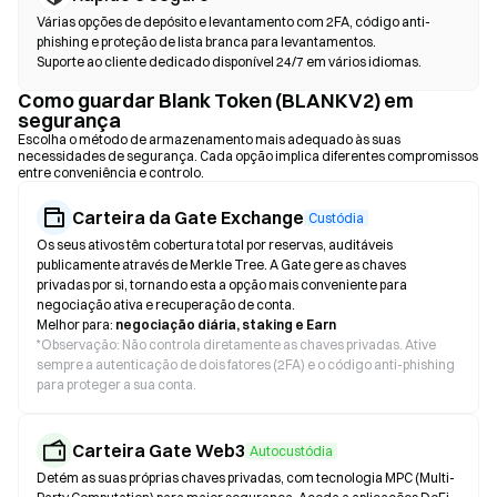
Várias opções de depósito e levantamento com 2FA, código anti-
phishing e proteção de lista branca para levantamentos.
Suporte ao cliente dedicado disponível 24/7 em vários idiomas.
Como guardar Blank Token (BLANKV2) em
segurança
Escolha o método de armazenamento mais adequado às suas
necessidades de segurança. Cada opção implica diferentes compromissos
entre conveniência e controlo.
Carteira da Gate Exchange
Custódia
Os seus ativos têm cobertura total por reservas, auditáveis
publicamente através de Merkle Tree. A Gate gere as chaves
privadas por si, tornando esta a opção mais conveniente para
negociação ativa e recuperação de conta.
Melhor para:
negociação diária, staking e Earn
*
Observação: Não controla diretamente as chaves privadas. Ative
sempre a autenticação de dois fatores (2FA) e o código anti-phishing
para proteger a sua conta.
Carteira Gate Web3
Autocustódia
Detém as suas próprias chaves privadas, com tecnologia MPC (Multi-