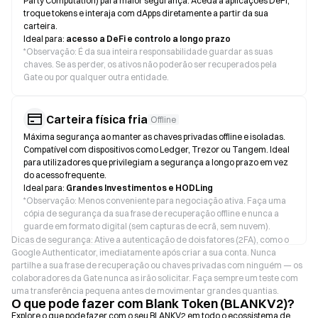
Party Computation) para maior segurança. Aceda a aplicações DeFi,
troque tokens e interaja com dApps diretamente a partir da sua
carteira.
Ideal para:
acesso a DeFi e controlo a longo prazo
*
Observação: É da sua inteira responsabilidade guardar as suas
chaves. Se as perder, os ativos não poderão ser recuperados pela
Gate ou por qualquer outra entidade.
Carteira física fria
Offline
Máxima segurança ao manter as chaves privadas offline e isoladas.
Compatível com dispositivos como Ledger, Trezor ou Tangem. Ideal
para utilizadores que privilegiam a segurança a longo prazo em vez
do acesso frequente.
Ideal para:
Grandes Investimentos e HODLing
*
Observação: Menos conveniente para negociação ativa. Faça uma
cópia de segurança da sua frase de recuperação offline e nunca a
guarde em formato digital (sem capturas de ecrã, sem nuvem).
Dicas de segurança: Ative a autenticação de dois fatores (2FA), como o
Google Authenticator, imediatamente após criar a sua conta. Nunca
partilhe a sua frase de recuperação ou chaves privadas com ninguém — os
colaboradores da Gate nunca as irão solicitar. Faça sempre um teste com
uma transferência pequena antes de movimentar grandes quantias.
O que pode fazer com Blank Token (BLANKV2)?
Explore o que pode fazer com o seu BLANKV2 em todo o ecossistema de