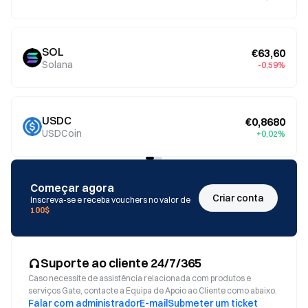
SOL
€63,60
Solana
-0,59%
USDC
€0,8680
USDCoin
+0,02%
Começar agora
Criar conta
Inscreva-se e receba vouchers no valor de
100$
Suporte ao cliente 24/7/365
Caso necessite de assistência relacionada com produtos e
serviços Gate, contacte a Equipa de Apoio ao Cliente como abaixo.
Falar com administrador
E-mail
Submeter um ticket