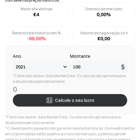
com base nos preços históricos.
Maior alta até hoje
Domínio de mercado
€4
0,00%
Retorno total histórico em %
Volume de negociação 24 h
-99,00%
€0,00
Ano
Montante
$
* Fonte dos dados: Gate Market Data. Os valores são aproximados
e atualizados periodicamente.
0
Calcule o seu lucro
* Fonte dos dados: Gate Market Data. Os valores são aproximados e
atualizados periodicamente.
* O desempenho passado não garante resultados futuros. Os investimentos
em criptomoedas estão sujeitos ao risco de mercado, podendo perder
parte ou a totalidade do seu investimento. Esta calculadora serve apenas