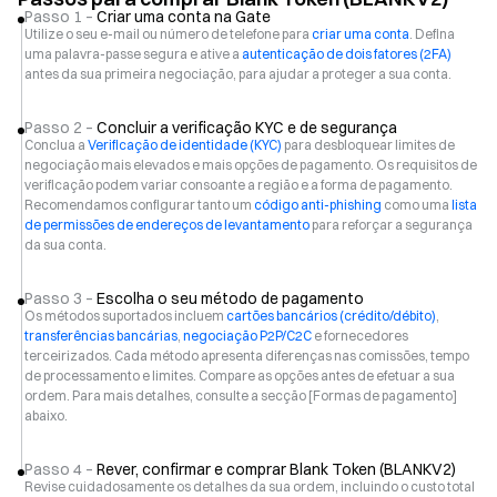
Passo 1 –
Criar uma conta na Gate
Utilize o seu e-mail ou número de telefone para
criar uma conta
. Defina
uma palavra-passe segura e ative a
autenticação de dois fatores (2FA)
antes da sua primeira negociação, para ajudar a proteger a sua conta.
Passo 2 –
Concluir a verificação KYC e de segurança
Conclua a
Verificação de identidade (KYC)
para desbloquear limites de
negociação mais elevados e mais opções de pagamento. Os requisitos de
verificação podem variar consoante a região e a forma de pagamento.
Recomendamos configurar tanto um
código anti-phishing
como uma
lista
de permissões de endereços de levantamento
para reforçar a segurança
da sua conta.
Passo 3 –
Escolha o seu método de pagamento
Os métodos suportados incluem
cartões bancários (crédito/débito)
,
transferências bancárias
,
negociação P2P/C2C
e fornecedores
terceirizados. Cada método apresenta diferenças nas comissões, tempo
de processamento e limites. Compare as opções antes de efetuar a sua
ordem. Para mais detalhes, consulte a secção [Formas de pagamento]
abaixo.
Passo 4 –
Rever, confirmar e comprar Blank Token (BLANKV2)
Revise cuidadosamente os detalhes da sua ordem, incluindo o custo total