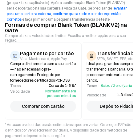
(preço + taxas aplicáveis). Após a confirmação, Blank Token (BLANKV2)
será depositado na sua carteira à vista da Gate. Se precisar de
levantar
para uma carteira externa
,
confirme que a rede e o endereço estão
corretos
e faça primeiro uma pequena transferência de teste.
Formas de comprar Blank Token (BLANKV2) na
Gate
Compare taxas, velocidade e limites. Escolha a melhor opção para a sua
região.
Pagamento por cartão
Transferência ba
Visa, Mastercard, Apple Pay
SEPA, SWIFT, FPS, etc.
Compre diretamente com o seu cartão
Ideal para grandes compras p
— não é necessário pré-
transferência bancária. O tem
carregamento. Protegido por
processamento varia consoan
fornecedores certificados PCI-DSS.
banco.
Cerca de 1–5 %*
Baixo / Zero (varia 
Taxas
Taxas
Normalmente em
Velocidade
1–3 dias útei
Velocidade
poucos minutos
Comprar com cartão
Depósito Fiduciári
* As taxas e velocidades são estimativas e podem variar. Os preços P2P são
definidos por vendedores individuais. A disponibilidade dos métodos de
pagamento depende da sua região.