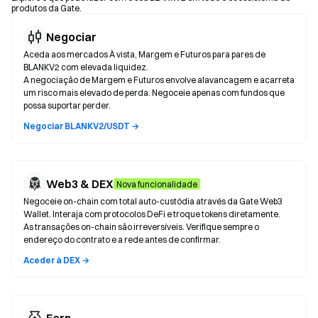
produtos da Gate.
Negociar
Aceda aos mercados À vista, Margem e Futuros para pares de
BLANKV2 com elevada liquidez.
A negociação de Margem e Futuros envolve alavancagem e acarreta
um risco mais elevado de perda. Negoceie apenas com fundos que
possa suportar perder.
Negociar BLANKV2/USDT →
Web3 & DEX
Nova funcionalidade
Negoceie on-chain com total auto-custódia através da Gate Web3
Wallet. Interaja com protocolos DeFi e troque tokens diretamente.
As transações on-chain são irreversíveis. Verifique sempre o
endereço do contrato e a rede antes de confirmar.
Aceder à DEX →