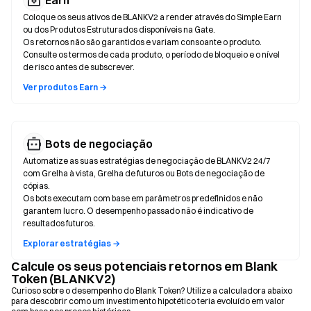
Earn
Coloque os seus ativos de BLANKV2 a render através do Simple Earn
ou dos Produtos Estruturados disponíveis na Gate.
Os retornos não são garantidos e variam consoante o produto.
Consulte os termos de cada produto, o período de bloqueio e o nível
de risco antes de subscrever.
Ver produtos Earn →
Bots de negociação
Automatize as suas estratégias de negociação de BLANKV2 24/7
com Grelha à vista, Grelha de futuros ou Bots de negociação de
cópias.
Os bots executam com base em parâmetros predefinidos e não
garantem lucro. O desempenho passado não é indicativo de
resultados futuros.
Explorar estratégias →
Calcule os seus potenciais retornos em Blank
Token (BLANKV2)
Curioso sobre o desempenho do Blank Token? Utilize a calculadora abaixo
para descobrir como um investimento hipotético teria evoluído em valor