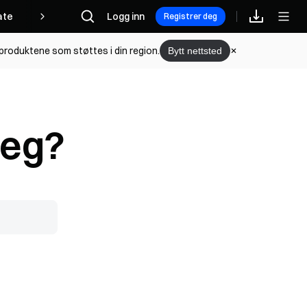
iate
Logg inn
Registrer deg
l produktene som støttes i din region.
Bytt nettsted
deg?