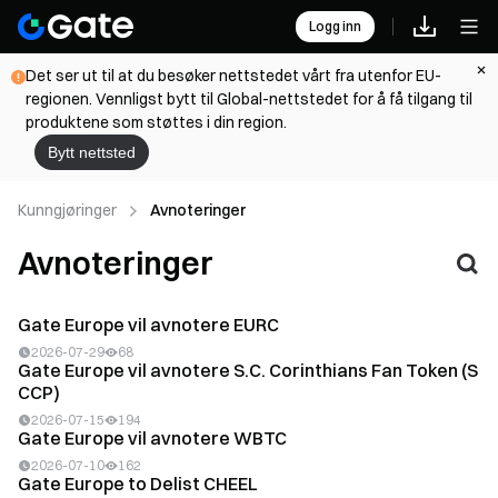
Logg inn
Det ser ut til at du besøker nettstedet vårt fra utenfor EU-
regionen. Vennligst bytt til Global-nettstedet for å få tilgang til
produktene som støttes i din region.
Bytt nettsted
Kunngjøringer
Avnoteringer
Avnoteringer
Gate Europe vil avnotere EURC
2026-07-29
68
Gate Europe vil avnotere S.C. Corinthians Fan Token (S
CCP)
2026-07-15
194
Gate Europe vil avnotere WBTC
2026-07-10
162
Gate Europe to Delist CHEEL