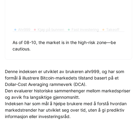
Ahr999
Kjøp på bunnen
Fast investering
Takeoff
As of 08-10, the market is in the high-risk zone—be
cautious.
Denne indeksen er utviklet av brukeren ahr999, og har som
formål å illustrere Bitcoin-markedets tilstand basert på et
Dollar-Cost Averaging rammeverk (DCA).
Den evaluerer historiske sammenhenger mellom markedspriser
og avvik fra langsiktige gjennomsnitt.
Indeksen har som mål å hjelpe brukere med å forstå hvordan
markedstrender har utviklet seg over tid, uten å gi prediktiv
informasjon eller investeringsråd.