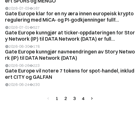
ert SPURS og MENGO
2026-07-03
167
Gate Europe klar for en ny æra innen europeisk krypto
regulering med MiCA- og PI-godkjenninger fullf...
2026-07-01
527
Gate Europe kunngjør at ticker-oppdateringen for Stor
y Network (IP) til DATA Network (DATA) er full...
2026-06-30
178
Gate Europe kunngjør navneendringen av Story Netwo
rk (IP) til DATA Network (DATA)
2026-06-26
223
Gate Europe vil notere 7 tokens for spot-handel, inklud
ert CITY og GALFAN
2026-06-24
230
1
2
3
4