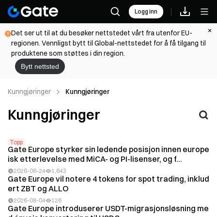
Logg inn
Det ser ut til at du besøker nettstedet vårt fra utenfor EU-
regionen. Vennligst bytt til Global-nettstedet for å få tilgang til
produktene som støttes i din region.
Bytt nettsted
Kunngjøringer
Kunngjøringer
Kunngjøringer
Topp
Gate Europe styrker sin ledende posisjon innen europe
isk etterlevelse med MiCA- og PI-lisenser, og f...
2026-06-24
1,643
Gate Europe vil notere 4 tokens for spot trading, inklud
ert ZBT og ALLO
2026-08-04
126
Gate Europe introduserer USDT-migrasjonsløsning me