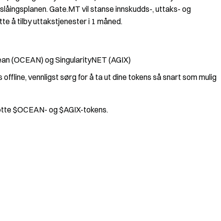
låingsplanen. Gate.MT vil stanse innskudds-, uttaks- og
e å tilby uttakstjenester i 1 måned.
ean (OCEAN) og SingularityNET (AGIX)
line, vennligst sørg for å ta ut dine tokens så snart som mulig
støtte $OCEAN- og $AGIX-tokens.