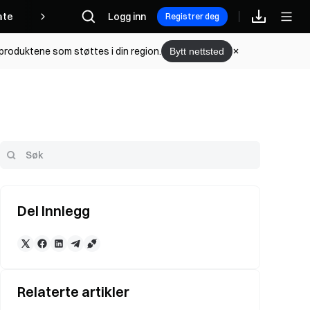
iate
Logg inn
Registrer deg
l produktene som støttes i din region.
Bytt nettsted
Del Innlegg
Relaterte artikler