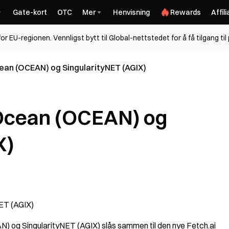
Gate-kort
OTC
Mer
Henvisning
Rewards
Affil
for EU-regionen. Vennligst bytt til Global-nettstedet for å få tilgang ti
an (OCEAN) og SingularityNET (AGIX)
Ocean (OCEAN) og
X)
ET (AGIX)
N) og SingularityNET (AGIX) slås sammen til den nye Fetch.ai