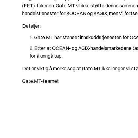
(FET)-tokenen. Gate.MT vil ikke støtte denne sammens
handelstjenester for $OCEAN og $AGIX, men vil fortsett
Detaljer:
Gate.MT har stanset innskuddstjenesten for Oc
Etter at OCEAN- og AGIX-handelsmarkedene tas off
for å unngå tap.
Det er viktig å merke seg at Gate.MT ikke lenger vil 
Gate.MT-teamet