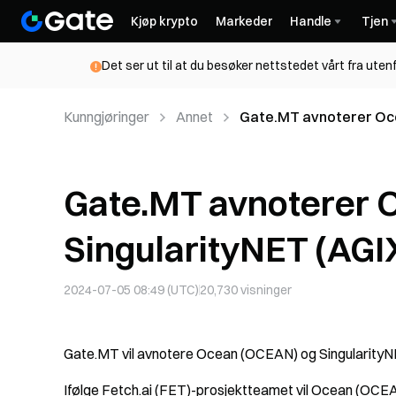
Kjøp krypto
Markeder
Handle
Tjen
Det ser ut til at du besøker nettstedet vårt fra uten
Kunngjøringer
Annet
Gate.MT avnoterer Oce
Gate.MT avnoterer 
SingularityNET (AGI
2024-07-05 08:49 (UTC)
20,730
visninger
Gate.MT vil avnotere Ocean (OCEAN) og SingularityN
Ifølge Fetch.ai (FET)-prosjektteamet vil Ocean (OCEA