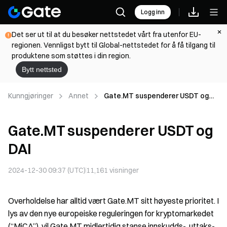
Logg inn
Det ser ut til at du besøker nettstedet vårt fra utenfor EU-
regionen. Vennligst bytt til Global-nettstedet for å få tilgang til
produktene som støttes i din region.
Bytt nettsted
Kunngjøringer
Annet
Gate.MT suspenderer USDT og
DAI
Gate.MT suspenderer USDT og
DAI
2024-12-30 09:37 (UTC)
11,161
visninger
Overholdelse har alltid vært Gate.MT sitt høyeste prioritet. I
lys av den nye europeiske reguleringen for kryptomarkedet
(“MiCA”), vil Gate.MT midlertidig stanse innskudds-, uttaks-