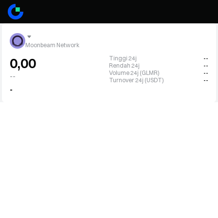
Moonbeam Network
Tinggi 24j
--
0,00
Rendah 24j
--
Volume 24j (GLMR)
--
--
Turnover 24j (USDT)
--
-