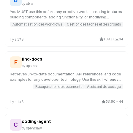
by
obra
You MUST use this before any creative work—creating features,
building components, adding functionality, or modifying
behavior. It examines user intent, requirements, and design prior
Automatisation des workflows
Gestion des tâches et des projets
to implementation.
139.1K
34
Il y a 17S
find-docs
F
by
upstash
Retrieves up-to-date documentation, API references, and code
examples for any developer technology. Use this skill whenever
the user asks about a specific library, framework, SDK, CLI tool,
Récupération de documents
Assistant de codage
or cloud service -- even for well-known ones like React, Next.js,
Prisma, Express, Tailwind, Django, or Spring Boot. Your training
data may not reflect recent API changes or version updates.
53.6K
44
Il y a 14S
coding-agent
C
by
openclaw