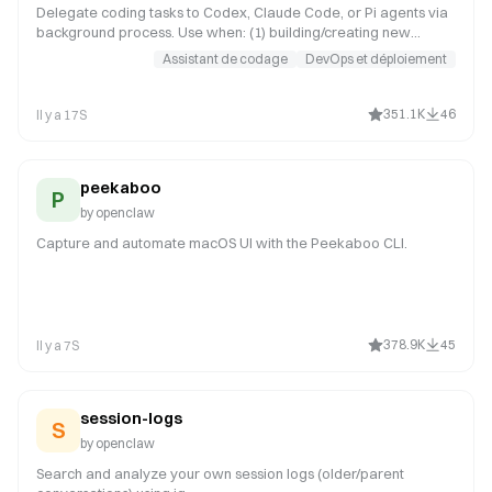
Delegate coding tasks to Codex, Claude Code, or Pi agents via
background process. Use when: (1) building/creating new
features or apps, (2) reviewing PRs (spawn in temp dir), (3)
Assistant de codage
DevOps et déploiement
refactoring large codebases, (4) iterative coding that needs file
exploration. NOT for: simple one-liner fixes (just edit), reading
code (use read tool), thread-bound ACP harness requests in
351.1K
46
Il y a 17S
chat (for example spawn/run Codex or Claude Code in a
Discord thread; use sessions_spawn with runtime:"acp"), or any
work in ~/cla
peekaboo
P
by
openclaw
Capture and automate macOS UI with the Peekaboo CLI.
378.9K
45
Il y a 7S
session-logs
S
by
openclaw
Search and analyze your own session logs (older/parent