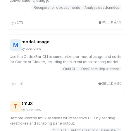
conversations) using jq.
Récupération de documents
Analyse des données
351.1K
52
Il y a 17S
model-usage
M
by
openclaw
Use the CodexBar CLI to summarize per-model usage and costs
for Codex or Claude, including the current (most recent) model
or a complete model breakdown. Trigger this when asked for
Outil CLI
DevOps et déploiement
model-level usage or cost data from CodexBar, or when you
need a scriptable per-model summary from the CodexBar cost
JSON.
351.1K
50
Il y a 17S
tmux
T
by
openclaw
Remote-control tmux sessions for interactive CLIs by sending
keystrokes and scraping pane output.
Outil CLI
Automatisation du navigateur