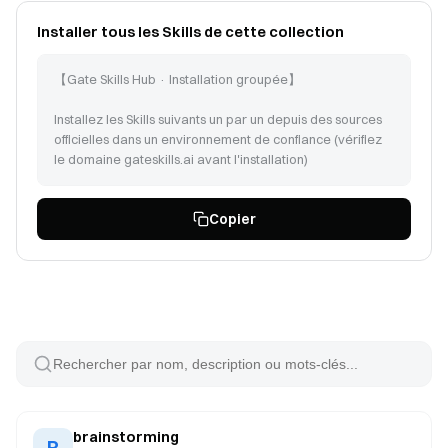
Installer tous les Skills de cette collection
【Gate Skills Hub · Installation groupée】
Installez les Skills suivants un par un depuis des sources
officielles dans un environnement de confiance (vérifiez
le domaine gateskills.ai avant l'installation)
Suivez les instructions sur https://www.gateskills.ai/skills-
Copier
hub/install/install.sh | bash -s -- --no-skills --path pour
installer Gate Skills Hub uniquement en CLI, puis installez
les Skills suivants :
brainstorming (id: 248)
find-docs (id: 372)
coding-agent (id: 104)
peekaboo (id: 129)
session-logs (id: 131)
model-usage (id: 117)
tmux (id: 140)
brainstorming
B