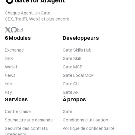
Gate for AI Agent
Chaque Agent, Un Gate
CEX, TradFi, Web3 et plus encore
6 Modules
Développeurs
Exchange
Gate Skills Hub
DEX
Gate Skill
Wallet
Gate MCP
News
Gate Local MCP
Info
Gate CLI
Pay
Gate API
Services
À propos
Centre d'aide
Gate
Soumettre une demande
Conditions d’utilisation
Sécurité des contrats
Politique de confidentialité
intelligents