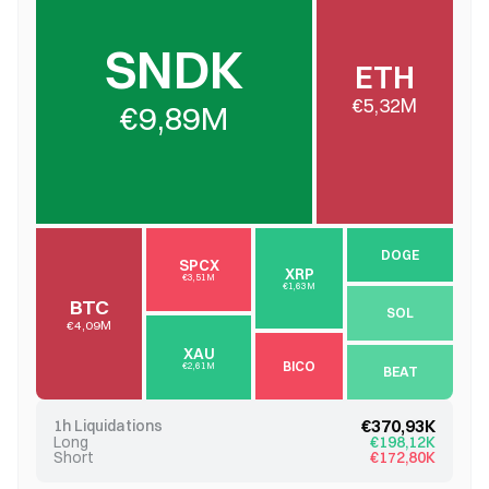
SNDK
ETH
€5,32M
€9,89M
DOGE
SPCX
XRP
€3,51M
€1,63M
BTC
SOL
€4,09M
XAU
BICO
€2,61M
BEAT
€370,93K
1h Liquidations
Long
€198,12K
Short
€172,80K