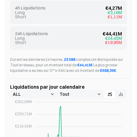
€4,27M
4h Liquidations
Long
€3,16M
Short
€1,11M
€44,41M
24h Liquidations
Long
€24,45M
Short
€19,95M
Durant les dernières 24 heures,
23 088
comptes ont été liquidés sur
Tout le réseau, pour un montant total de
€44,41M
.
La plus grosse
liquidation a eu lieu sur O**x-XAU avec un montant de
€568,35K
.
Liquidations par jour calendaire