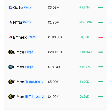
Gate
€3,02M
Perps
€1,80M
H**bi
€1,20M
Perps
€643,00K
B**mex
€460,05K
Perps
€3,38K
Bi**ce
€268,58K
Perps
€190,54K
Bi**ex
€18,64K
Perps
€14,77K
Bi**ce
€5,00K
Trimestrielle
€4,99K
Bi**ce
€4,92K
Bi-Trimestriel
€4,92K