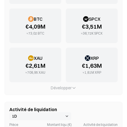
BTC
SPCX
€4,09M
€3,51M
≈
73,02
BTC
≈
36,72K
SPCX
XAU
XRP
€2,61M
€1,63M
≈
708,95
XAU
≈
1,81M
XRP
Développer
Activité de liquidation
Pièce
Montant liqu.(€)
Activité de liquidation