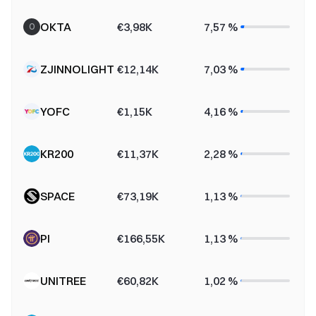
OKTA
€3,98K
7,57 %
O
ZJINNOLIGHT
€12,14K
7,03 %
YOFC
€1,15K
4,16 %
KR200
€11,37K
2,28 %
SPACE
€73,19K
1,13 %
PI
€166,55K
1,13 %
UNITREE
€60,82K
1,02 %