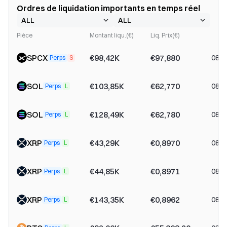
Ordres de liquidation importants en temps réel
Pièce
Montant liqu.(€)
Liq. Prix(€)
SPCX
€98,42K
€97,880
08-0
Perps
S
SOL
€103,85K
€62,770
08-0
Perps
L
SOL
€128,49K
€62,780
08-0
Perps
L
XRP
€43,29K
€0,8970
08-0
Perps
L
XRP
€44,85K
€0,8971
08-0
Perps
L
XRP
€143,35K
€0,8962
08-0
Perps
L