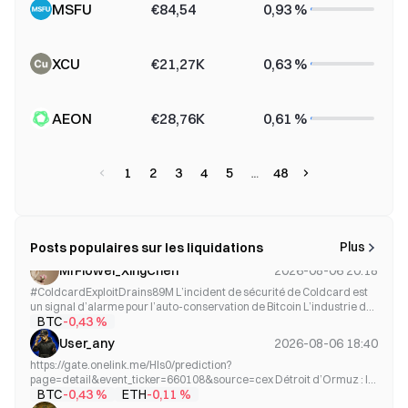
MSFU
€84,54
0,93 %
XCU
€21,27K
0,63 %
AEON
€28,76K
0,61 %
1
2
3
4
5
48
Plus
Posts populaires sur les liquidations
MrFlower_XingChen
2026-08-06 20:18
#ColdcardExploitDrains89M L’incident de sécurité de Coldcard est
un signal d’alarme pour l’auto-conservation de Bitcoin L’industrie des
BTC
-0,43 %
cryptomonnaies a été secouée par l’un des incidents de sécurité les
plus importants ayant touché des portefeuilles matériels ces
User_any
2026-08-06 18:40
dernières années. Une vulnérabilit...
https://gate.onelink.me/Hls0/prediction?
page=detail&event_ticker=660108&source=cex Détroit d’Ormuz : le
BTC
ETH
-0,43 %
-0,11 %
cadre de l’accord prend forme, mais un retour à la normale au 31