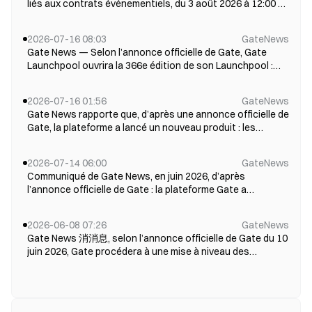
liés aux contrats événementiels, du 3 août 2026 à 12:00 au
10 août à 08:00 (UTC+8). Pendant l’événement, elle
propose quatre avantages spéciaux : une indemnisation
2026-07-16 08:03
GateNews
de la première perte pour les nouveaux utilisateurs, une
Gate News — Selon l’annonce officielle de Gate, Gate
compétition de validat...
Launchpool ouvrira la 366e édition de son Launchpool :
Solstice (SLX). Les utilisateurs qui bloquent (stake) BTC,
ETH et SLX pourront partager gratuitement 2 000 000 SLX
2026-07-16 01:56
GateNews
de tokens, les récompenses d’airdrop étant créditées
Gate News rapporte que, d’après une annonce officielle de
automatiquement chaque h...
Gate, la plateforme a lancé un nouveau produit : les
contrats événementiels. Ces contrats sont des produits
de trading fondés sur des prévisions concernant
2026-07-14 06:00
GateNews
l’évolution des prix. Les utilisateurs n’ont pas à se soucier
Communiqué de Gate News, en juin 2026, d’après
de la marge ou de l’effe...
l’annonce officielle de Gate : la plateforme Gate a
poursuivi en juin l’extension de la gamme de ses produits
autour de la TradFi, de l’investissement, des produits
2026-06-08 07:26
GateNews
dérivés, de l’écosystème on-chain et des scénarios de
Gate News 消消息, selon l’annonce officielle de Gate du 10
paiement. La prévision du volume m...
juin 2026, Gate procédera à une mise à niveau des
contrats perpétuels de règlement en USDT et en BTC le
10 juin 2026 de 00:00 à 00:30 (UTC+8). La durée de la mise à
niveau est d’environ 30 minutes. Pendant la mise à niveau,
tous les services de...