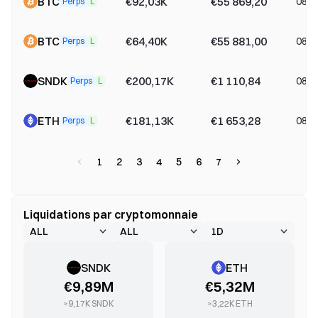
BTC
€92,03K
€55 869,20
08-0
Perps
L
BTC
€64,40K
€55 881,00
08-0
Perps
L
SNDK
€200,17K
€1 110,84
08-0
Perps
L
ETH
€181,13K
€1 653,28
08-0
Perps
L
1
2
3
4
5
6
7
Liquidations par cryptomonnaie
SNDK
ETH
€9,89M
€5,32M
≈
9,17K
SNDK
≈
3,22K
ETH