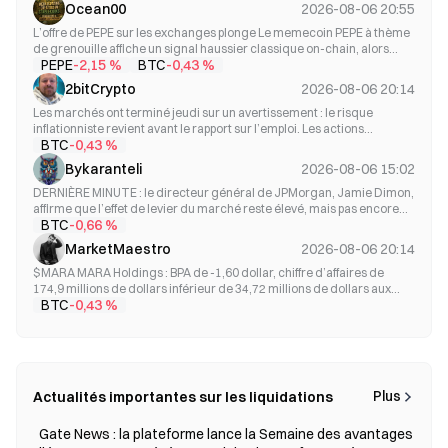
août semble improbable Mon avis : Non Les discussions visant à rouvrir
Ocean00
2026-08-06 20:55
le détroit ont avancé, mais les données du trafic maritime r...
L’offre de PEPE sur les exchanges plonge Le memecoin PEPE à thème
de grenouille affiche un signal haussier classique on-chain, alors
PEPE
BTC
-2,15 %
-0,43 %
même que l’intérêt général des traders particuliers semble
temporairement modéré. Les récentes données on-chain montrent
2bitCrypto
2026-08-06 20:14
que les soldes de PEPE sur les exchanges vienn...
Les marchés ont terminé jeudi sur un avertissement : le risque
inflationniste revient avant le rapport sur l’emploi. Les actions
BTC
-0,43 %
américaines ont clôturé en baisse, le Dow reculant de 0,69 %, le S&P
500 cédant 0,20 % et le Nasdaq étant presque stable. Le STOXX 600
Bykaranteli
2026-08-06 15:02
européen a tout de même atteint un r...
DERNIÈRE MINUTE : le directeur général de JPMorgan, Jamie Dimon,
affirme que l’effet de levier du marché reste élevé, mais pas encore
BTC
-0,66 %
systémique. Si les risques s’accumulent, un seul acteur majeur
pourrait déclencher une volatilité plus large. $BTC ? (Aucun lien
MarketMaestro
2026-08-06 20:14
explicite ; évitez d’aller trop loin....
$MARA MARA Holdings : BPA de -1,60 dollar, chiffre d’affaires de
174,9 millions de dollars inférieur de 34,72 millions de dollars aux
BTC
-0,43 %
attentes 6 août 2026, Le BPA du T2 de -1,60 dollar pourrait ne pas être
comparable au consensus de -0,43 dollar. Le chiffre d’affaires de
174,9 millions de dollars (...
Plus
Actualités importantes sur les liquidations
2026-08-03 03:29
GateNews
Gate News : la plateforme lance la Semaine des avantages