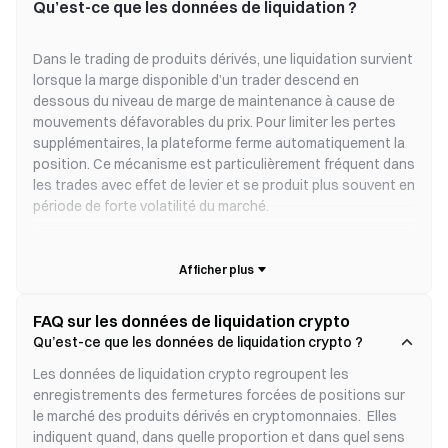
Qu’est-ce que les données de liquidation ?
Dans le trading de produits dérivés, une liquidation survient
lorsque la marge disponible d’un trader descend en
dessous du niveau de marge de maintenance à cause de
mouvements défavorables du prix. Pour limiter les pertes
supplémentaires, la plateforme ferme automatiquement la
position. Ce mécanisme est particulièrement fréquent dans
les trades avec effet de levier et se produit plus souvent en
période de forte volatilité du marché.
Que signifient les données de liquidation ?
Les liquidations à grande échelle reflètent souvent un
FAQ sur les données de liquidation crypto
sentiment extrême sur le marché soit une euphorie
Qu’est-ce que les données de liquidation crypto ?
excessive, soit une panique. Lorsqu’un trop grand nombre
de traders sont positionnés du même côté avec un effet
Les données de liquidation crypto regroupent les 
de levier important, un mouvement brutal contre eux peut
enregistrements des fermetures forcées de positions sur 
déclencher une cascade de liquidations forcées,
le marché des produits dérivés en cryptomonnaies.  Elles 
accélérant ainsi les mouvements de prix. Les liquidations à
indiquent quand, dans quelle proportion et dans quel sens 