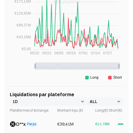
Liquidations par plateforme
Plateformes d'échange
Montant liqu.(€)
Long(€):Short(€)
O**x
€39,41M
Perps
€21,79M