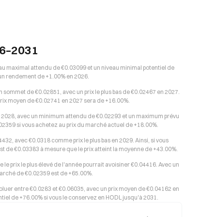
26–2031
eau maximal attendu de €0.03099 et un niveau minimal potentiel de
ir un rendement de +1.00% en 2026.
n sommet de €0.02851, avec un prix le plus bas de €0.02467 en 2027.
le prix moyen de €0.02741 en 2027 sera de +16.00%.
e de 2028, avec un minimum attendu de €0.02293 et un maximum prévu
0.02359 si vous achetez au prix du marché actuel de +18.00%.
432, avec €0.0318 comme prix le plus bas en 2029. Ainsi, si vous
est de €0.03383 à mesure que le prix atteint la moyenne de +43.00%.
e le prix le plus élevé de l'année pourrait avoisiner €0.04416. Avec un
 marché de €0.02359 est de +65.00%.
oluer entre €0.0283 et €0.06035, avec un prix moyen de €0.04162 en
entiel de +76.00% si vous le conservez en HODL jusqu'à 2031.