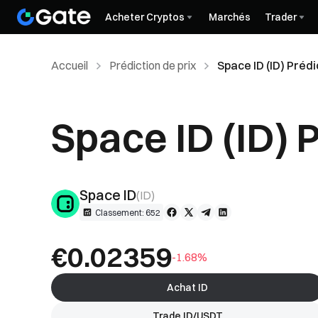
Acheter Cryptos
Marchés
Trader
Accueil
Prédiction de prix
Space ID (ID) Prédi
Space ID (ID) P
Space ID
(
ID
)
Classement: 652
€0.02359
-1.68%
Achat ID
Trade ID/USDT