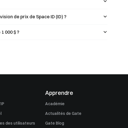
ision de prix de Space ID (ID) ?
 1 000 $ ?
Apprendre
IP
Académie
l
Actualités de Gate
s des utilisateurs
Gate Blog