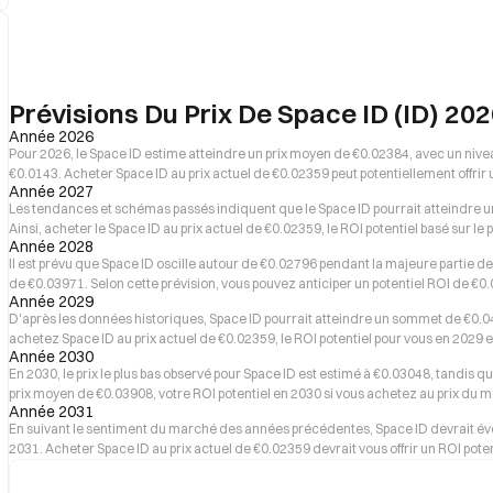
Prévisions Du Prix De Space ID (ID) 20
Année 2026
Pour 2026, le Space ID estime atteindre un prix moyen de €0.02384, avec un niv
€0.0143. Acheter Space ID au prix actuel de €0.02359 peut potentiellement offr
Année 2027
Les tendances et schémas passés indiquent que le Space ID pourrait atteindre u
Ainsi, acheter le Space ID au prix actuel de €0.02359, le ROI potentiel basé sur 
Année 2028
Il est prévu que Space ID oscille autour de €0.02796 pendant la majeure parti
de €0.03971. Selon cette prévision, vous pouvez anticiper un potentiel ROI de €
Année 2029
D'après les données historiques, Space ID pourrait atteindre un sommet de €0.04
achetez Space ID au prix actuel de €0.02359, le ROI potentiel pour vous en 2029 
Année 2030
En 2030, le prix le plus bas observé pour Space ID est estimé à €0.03048, tandis qu
prix moyen de €0.03908, votre ROI potentiel en 2030 si vous achetez au prix du
Année 2031
En suivant le sentiment du marché des années précédentes, Space ID devrait év
2031. Acheter Space ID au prix actuel de €0.02359 devrait vous offrir un ROI pot