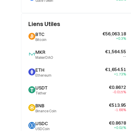
GateToken
Liens Utiles
€56,063.18
BTC
+0.3%
Bitcoin
€1,564.55
MKR
--
MakerDAO
€1,654.51
ETH
+1.73%
Ethereum
€0.8672
USDT
-0.015%
Tether
€513.95
BNB
-1.68%
Binance Coin
€0.8678
USDC
+0.02%
USDCoin