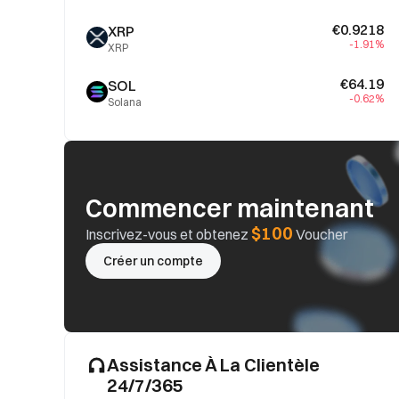
€0.9218
XRP
-1.91%
XRP
€64.19
SOL
-0.62%
Solana
Commencer maintenant
$100
Inscrivez-vous et obtenez
Voucher
Créer un compte
Assistance À La Clientèle
24/7/365