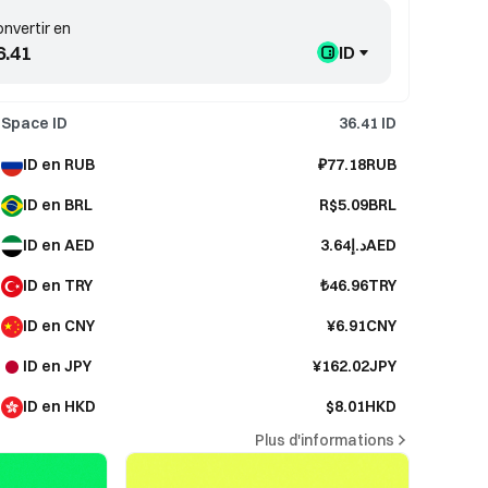
nvertir en
ID
Space ID
36.41
ID
ID en RUB
₽77.18RUB
ID en BRL
R$5.09BRL
ID en AED
د.إ3.64AED
ID en TRY
₺46.96TRY
ID en CNY
¥6.91CNY
ID en JPY
¥162.02JPY
ID en HKD
$8.01HKD
Plus d'informations