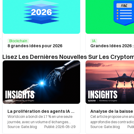
Blockchain
IA
8 grandes idées pour 2026
Grandes Idées 2026 :
Lisez Les Dernières Nouvelles Sur Les Crypto
La prolifération des agents IA entraîne une réévaluation du secteur de l'identité : World ID stimule la revalorisation du WLD
Worldcoin a bondi de 17 % en une seule
Cet article propose une an
journée, avec un volume d’échanges
approfondie des contradic
Source
:
Gate.blog
Publié
:
2026-05-29
Source
:
Gate.blog
Publ
supérieur à 1,3 milliard de dollars.
structurelles entre le con
reconnaissance de l’iris d