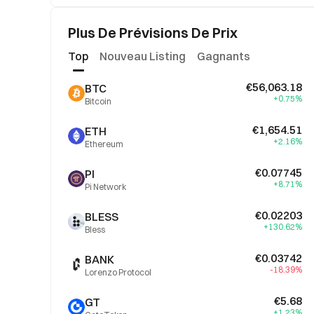
Plus De Prévisions De Prix
Top
Nouveau Listing
Gagnants
€56,063.18
BTC
+0.75%
Bitcoin
€1,654.51
ETH
+2.16%
Ethereum
€0.07745
PI
+8.71%
Pi Network
€0.02203
BLESS
+130.62%
Bless
€0.03742
BANK
-18.39%
Lorenzo Protocol
€5.68
GT
+1.23%