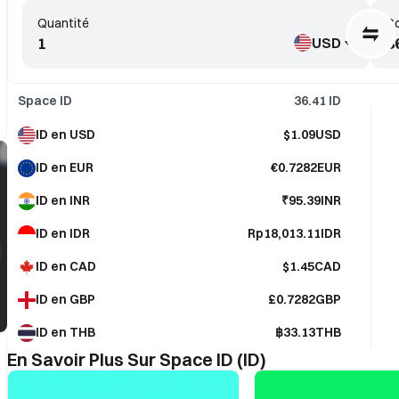
Quantité
Co
USD
Space ID
36.41
ID
ID en USD
$1.09USD
ID en EUR
€0.7282EUR
ID en INR
₹95.39INR
ID en IDR
Rp18,013.11IDR
ID en CAD
$1.45CAD
ID en GBP
£0.7282GBP
ID en THB
฿33.13THB
En Savoir Plus Sur Space ID (ID)