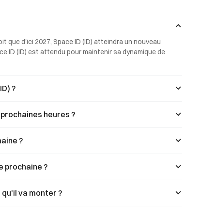
 également
autonome et d’un SDK open source,
s liées à la
désormais au service de 18 millions
World ID et
d’utilisateurs. Le secteur de l’identité
kens exercent
décentralisée connaît un essor des
it que d'ici 2027, Space ID (ID) atteindra un nouveau 
ble sur le prix.
applications concrètes.
ce ID (ID) est attendu pour maintenir sa dynamique de 
ID) ?
24 prochaines heures ?
maine ?
ne prochaine ?
 qu'il va monter ?