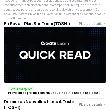
* Les performances passées ne préjugent pas des résultats futurs. Les
investissements en cryptomonnaies comportent un risque de marché, et
vous pouvez perdre une partie ou la totalité de votre investissement. Ce
calculateur est fourni à titre d’illustration uniquement et ne constitue pas un
conseil financier.
En Savoir Plus Sur Toshi (TOSHI)
Plus de détails
Lectures rapides
Prévision de prix de Toshi : le Cat Coin peut-il encore exploser ?
Dernières Nouvelles Liées À Toshi
Plus de détails
(TOSHI)