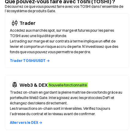
Que pouvez-vous faire avec Toshi (TOSHI) ?
Découvrez ce que vous pouvez faire avec vos TOSHI dans l’ensemble de
l’écosystème de produits Gate.
Trader
Accédez aux marchés spot, sur marge et futures pour les paires
TOSHI avec une liquidité profonde.
Le trading sur marge et sur contrats à terme implique un effet de
levier et comporte un risque accru de perte. N’investissez que des
fonds que vous pouvez vous permettre de perdre.
Trader TOSHI/USDT →
Web3 & DEX
Nouvelle fonctionnalité
Tradez on-chain en gardant la pleine maîtrise de vos fonds grâce au
portefeuille Web3 Gate. Interagissez avec les protocoles DeFi et
échangez des tokens directement.
Les transactions on-chain sont irréversibles. Vérifiez toujours
l'adresse du contrat et le réseau avant de confirmer.
Aller vers le DEX →