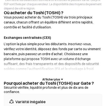
P2P sont fixés par chaque vendeur. La disponibilité des moyens de paiement
dépend de votre région.
Où acheter du Toshi (TOSHI) ?
Vous pouvez acheter du Toshi (TOSHI) via trois principaux
canaux, chacun offrant un équilibre différent entre rapidité,
contrôle et facilité d’utilisation.
Exchanges centralisés (CEX)
L’option la plus simple pour les débutants. Inscrivez-vous,
vérifiez votre identité, déposez des fonds par carte ou virement
bancaire, puis passez un ordre d’achat. Choisissez une
plateforme qui propose TOSHI avec un volume d’échange
suffisant, des frais transparents et des dispositifs de sécurité
solides comme l’authentification 2FA et le stockage à froid.
Portefeuilles crypto
Pourquoi acheter du Toshi (TOSHI) sur Gate ?
Pour les utilisateurs qui privilégient l’auto-garde. Les
Sécurité vérifiée, liquidité profonde et plus de dix ans de
confiance.
portefeuilles non custodial vous permettent de conserver vos
clés privées et d’échanger des tokens directement depuis
Variété inégalée
l’interface du portefeuille. Certains portefeuilles prennent aussi