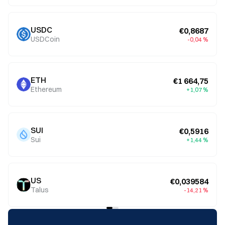
USDC
€0,8687
USDCoin
-0,04 %
ETH
€1 664,75
Ethereum
+1,07 %
SUI
€0,5916
Sui
+1,44 %
US
€0,039584
Talus
-14,21 %