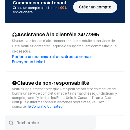
Commencer maintenant
Créer un compte
Créez un compte et obtenez
100 $
en vouchers
Assistance à la clientèle 24/7/365
Si vous avez besoin d'aide concernant les produits et services de
Gate, veuillez contacter l'équipe de support client comme indiqué
ci-dessous.
Parler à un administrateur
adresse e-mail
Envoyer un ticket
Clause de non-responsabilité
Veuillez également noter que Gate peut ne pas être en mesure de
fournir un service complet dans certains marchés et juridictions, y
compris, sans s’y limiter, les États-Unis, le Canada, l’Iran et Cuba.
Pour plus d’informations sur les zones restreintes, veuillez
consulter
le Contrat d’Utilisateur
.