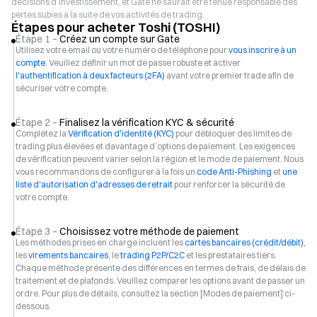
décisions d’investissement, et Gate ne saurait être tenue responsable des
pertes subies à la suite de vos activités de trading.
Étapes pour acheter Toshi (TOSHI)
Étape 1 –
Créez un compte sur Gate
Utilisez votre email ou votre numéro de téléphone pour
vous inscrire à un
compte
. Veuillez définir un mot de passe robuste et activer
l'authentification à deux facteurs (2FA)
avant votre premier trade afin de
sécuriser votre compte.
Étape 2 –
Finalisez la vérification KYC & sécurité
Complétez la
Vérification d'identité (KYC)
pour débloquer des limites de
trading plus élevées et davantage d’options de paiement. Les exigences
de vérification peuvent varier selon la région et le mode de paiement. Nous
vous recommandons de configurer à la fois un
code Anti-Phishing
et
une
liste d'autorisation d'adresses de retrait
pour renforcer la sécurité de
votre compte.
Étape 3 –
Choisissez votre méthode de paiement
Les méthodes prises en charge incluent les
cartes bancaires (crédit/débit)
,
les
virements bancaires
, le
trading P2P/C2C
et les prestataires tiers.
Chaque méthode présente des différences en termes de frais, de délais de
traitement et de plafonds. Veuillez comparer les options avant de passer un
ordre. Pour plus de détails, consultez la section [Modes de paiement] ci-
dessous.