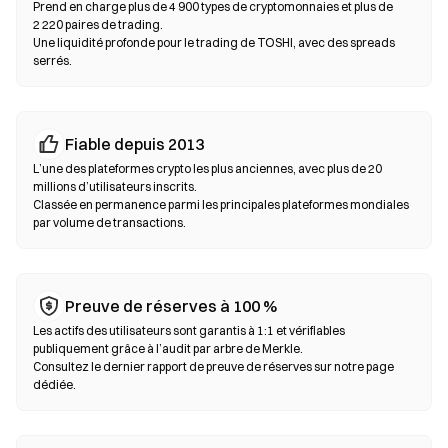
en charge un on-ramp fiat, permettant d’acheter des TOSHI par
Prend en charge plus de 4 900 types de cryptomonnaies et plus de
2 220 paires de trading.
carte bancaire sans passer par un exchange. Sauvegardez
Une liquidité profonde pour le trading de TOSHI, avec des spreads
toujours votre phrase seed et vérifiez les adresses de contrat
serrés.
avant de confirmer une transaction.
Échanges décentralisés (DEX)
Fiable depuis 2013
Tradez en peer-to-peer sans intermédiaires. Les DEX utilisent
des smart contracts pour exécuter les swaps on-chain, sans
L’une des plateformes crypto les plus anciennes, avec plus de 20
millions d’utilisateurs inscrits.
inscription ni vérification d’identité. Connectez un wallet
Classée en permanence parmi les principales plateformes mondiales
compatible, sélectionnez votre paire de tokens, définissez la
par volume de transactions.
tolérance de slippage puis confirmez le swap. Des frais de gas
s’appliquent et les prix peuvent différer des marchés centralisés
en raison de la profondeur de liquidité. La majorité de l’activité
sur les DEX se déroule sur des blockchains compatibles EVM
Preuve de réserves à 100 %
comme Ethereum, BNB Chain et Polygon.
Les actifs des utilisateurs sont garantis à 1:1 et vérifiables
publiquement grâce à l’audit par arbre de Merkle.
Consultez le dernier rapport de preuve de réserves sur notre page
dédiée.