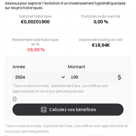
dessous pour explorer l’évolution d’un investissement hypothétique basé
sur les prix historiques.
Sommet historique
Dominance du marché
€0,00201900
0,00 %
Rendement total historique
Volume de trading sur 24h
en %
€18,94K
-26,00 %
Année
Montant
$
* Source des données : Gate Market Data. Les chiffres sont
approximatifs et mis à jour périodiquement.
0
Calculez vos bénéfices
* Source des données : Gate Market Data. Les chiffres sont approximatifs et
mis à jour périodiquement.