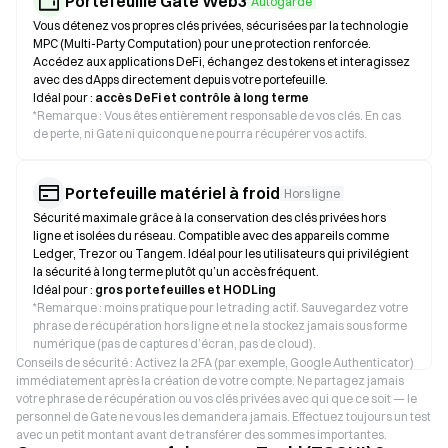
Portefeuille Gate Web3
Autogarde
Vous détenez vos propres clés privées, sécurisées par la technologie
MPC (Multi-Party Computation) pour une protection renforcée.
Accédez aux applications DeFi, échangez des tokens et interagissez
avec des dApps directement depuis votre portefeuille.
Idéal pour :
accès DeFi et contrôle à long terme
*
Remarque : Vous êtes entièrement responsable de vos clés. En cas
de perte, ni Gate ni quiconque ne pourra récupérer vos actifs.
Portefeuille matériel à froid
Hors ligne
Sécurité maximale grâce à la conservation des clés privées hors
ligne et isolées du réseau. Compatible avec des appareils comme
Ledger, Trezor ou Tangem. Idéal pour les utilisateurs qui privilégient
la sécurité à long terme plutôt qu’un accès fréquent.
Idéal pour :
gros portefeuilles et HODLing
*
Remarque : moins pratique pour le trading actif. Sauvegardez votre
phrase de récupération hors ligne et ne la stockez jamais sous forme
numérique (pas de captures d’écran, pas de cloud).
Conseils de sécurité : Activez la 2FA (par exemple, Google Authenticator)
immédiatement après la création de votre compte. Ne partagez jamais
votre phrase de récupération ou vos clés privées avec qui que ce soit — le
personnel de Gate ne vous les demandera jamais. Effectuez toujours un test
avec un petit montant avant de transférer des sommes importantes.