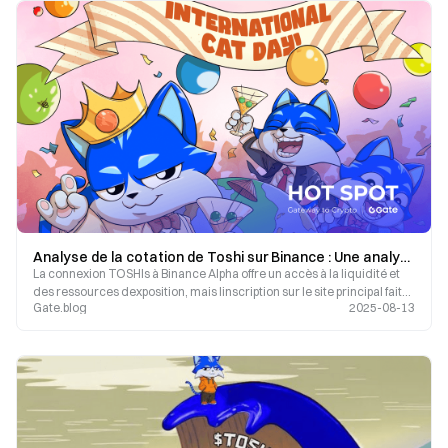
Analyse de la cotation de Toshi sur Binance : Une analyse complète de l'Airdrop, de l'impact sur le prix et des perspectives du marché
La connexion TOSHIs à Binance Alpha offre un accès à la liquidité et
des ressources dexposition, mais linscription sur le site principal fait
Gate.blog
2025-08-13
toujours face à des tests rigoureux.