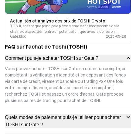
Actualités et analyse des prix de TOSHI Crypto
TOSHI, en tant que principale pièce Meme dans lécosystème de la
chaîne de base, démontre un potentiel unique avec la cohésion
Gate.blog
2025-05-28
communautaire et un modèle déflationniste.
FAQ sur l'achat de Toshi (TOSHI)
Comment puis-je acheter TOSHI sur Gate ?
Vous pouvez acheter TOSHI sur Gate en créant un compte, en
complétant la vérification d'identité et en déposant des fonds
via carte de crédit, virement bancaire ou trading P2P. Une fois
votre compte financé, accédez au marché au comptant,
recherchez TOSHI et passez un ordre d'achat. Gate propose
plusieurs paires de trading pour l'achat de TOSHI.
Quels modes de paiement puis-je utiliser pour acheter
TOSHI sur Gate ?