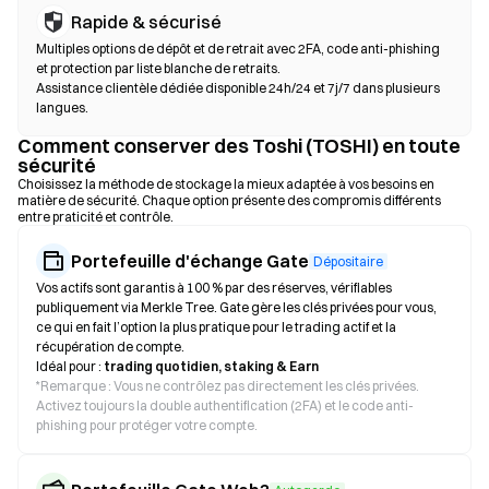
Rapide & sécurisé
Multiples options de dépôt et de retrait avec 2FA, code anti-phishing
et protection par liste blanche de retraits.
Assistance clientèle dédiée disponible 24h/24 et 7j/7 dans plusieurs
langues.
Comment conserver des Toshi (TOSHI) en toute
sécurité
Choisissez la méthode de stockage la mieux adaptée à vos besoins en
matière de sécurité. Chaque option présente des compromis différents
entre praticité et contrôle.
Portefeuille d'échange Gate
Dépositaire
Vos actifs sont garantis à 100 % par des réserves, vérifiables
publiquement via Merkle Tree. Gate gère les clés privées pour vous,
ce qui en fait l’option la plus pratique pour le trading actif et la
récupération de compte.
Idéal pour :
trading quotidien, staking & Earn
*
Remarque : Vous ne contrôlez pas directement les clés privées.
Activez toujours la double authentification (2FA) et le code anti-
phishing pour protéger votre compte.