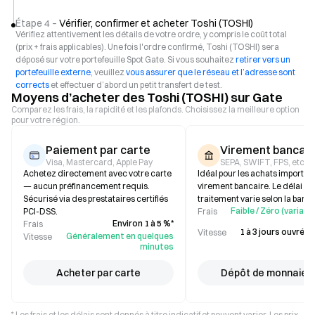
Étape 4 –
Vérifier, confirmer et acheter Toshi (TOSHI)
Vérifiez attentivement les détails de votre ordre, y compris le coût total
(prix + frais applicables). Une fois l'ordre confirmé, Toshi (TOSHI) sera
déposé sur votre portefeuille Spot Gate. Si vous souhaitez
retirer vers un
portefeuille externe
, veuillez
vous assurer que le réseau et l’adresse sont
corrects
et effectuer d’abord un petit transfert de test.
Moyens d’acheter des Toshi (TOSHI) sur Gate
Comparez les frais, la rapidité et les plafonds. Choisissez la meilleure option
pour votre région.
Paiement par carte
Virement bancair
Visa, Mastercard, Apple Pay
SEPA, SWIFT, FPS, etc.
Achetez directement avec votre carte
Idéal pour les achats importan
— aucun préfinancement requis.
virement bancaire. Le délai de
Sécurisé via des prestataires certifiés
traitement varie selon la banq
Faible / Zéro (variabl
PCI-DSS.
Frais
Environ 1 à 5 %*
Frais
1 à 3 jours ouvrés (
Vitesse
Généralement en quelques
Vitesse
minutes
Acheter par carte
Dépôt de monnaie f
* Les frais et les délais sont donnés à titre indicatif et peuvent varier. Les prix