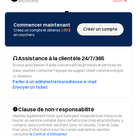
Biconomy
-20,37 %
Commencer maintenant
Créer un compte
Créez un compte et obtenez
100 $
en vouchers
Assistance à la clientèle 24/7/365
Si vous avez besoin d'aide concernant les produits et services de
Gate, veuillez contacter l'équipe de support client comme indiqué
ci-dessous.
Parler à un administrateur
adresse e-mail
Envoyer un ticket
Clause de non-responsabilité
Veuillez également noter que Gate peut ne pas être en mesure de
fournir un service complet dans certains marchés et juridictions, y
compris, sans s’y limiter, les États-Unis, le Canada, l’Iran et Cuba.
Pour plus d’informations sur les zones restreintes, veuillez
consulter
le Contrat d’Utilisateur
.