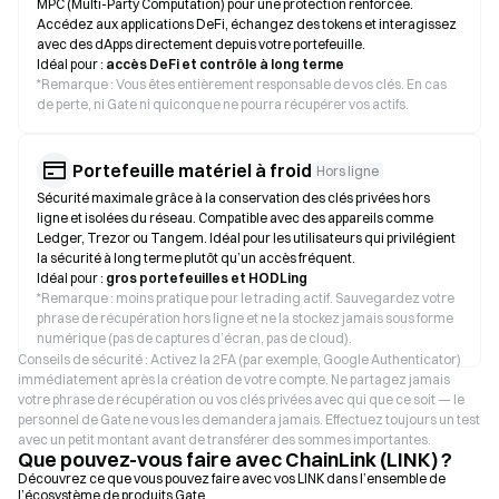
MPC (Multi-Party Computation) pour une protection renforcée.
Accédez aux applications DeFi, échangez des tokens et interagissez
avec des dApps directement depuis votre portefeuille.
Idéal pour :
accès DeFi et contrôle à long terme
*
Remarque : Vous êtes entièrement responsable de vos clés. En cas
de perte, ni Gate ni quiconque ne pourra récupérer vos actifs.
Portefeuille matériel à froid
Hors ligne
Sécurité maximale grâce à la conservation des clés privées hors
ligne et isolées du réseau. Compatible avec des appareils comme
Ledger, Trezor ou Tangem. Idéal pour les utilisateurs qui privilégient
la sécurité à long terme plutôt qu’un accès fréquent.
Idéal pour :
gros portefeuilles et HODLing
*
Remarque : moins pratique pour le trading actif. Sauvegardez votre
phrase de récupération hors ligne et ne la stockez jamais sous forme
numérique (pas de captures d’écran, pas de cloud).
Conseils de sécurité : Activez la 2FA (par exemple, Google Authenticator)
immédiatement après la création de votre compte. Ne partagez jamais
votre phrase de récupération ou vos clés privées avec qui que ce soit — le
personnel de Gate ne vous les demandera jamais. Effectuez toujours un test
avec un petit montant avant de transférer des sommes importantes.
Que pouvez-vous faire avec ChainLink (LINK) ?
Découvrez ce que vous pouvez faire avec vos LINK dans l’ensemble de
l’écosystème de produits Gate.