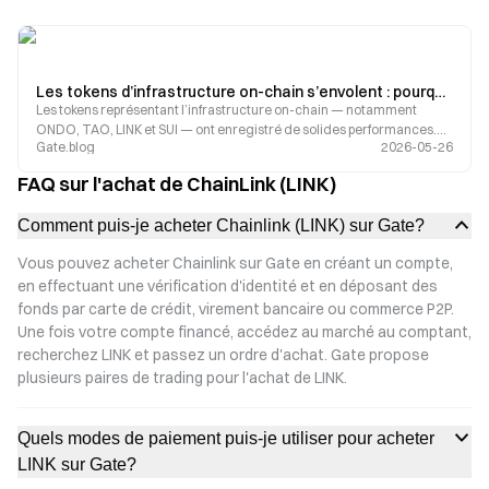
Les tokens d’infrastructure on-chain s’envolent : pourquoi ONDO, TAO, LINK et SUI attirent-ils l’attention du marché ?
Les tokens représentant l’infrastructure on-chain — notamment
ONDO, TAO, LINK et SUI — ont enregistré de solides performances.
Gate.blog
2026-05-26
Les protocoles DePIN ainsi que les solutions de couche de données
suscitent parallèlement l’intérêt des investisseurs institutionnels. Cet
FAQ sur l'achat de ChainLink (LINK)
article analyse la logique de rotation structurelle qui alimente le
cycle actuel du marché des altcoins
Comment puis-je acheter Chainlink (LINK) sur Gate?
Vous pouvez acheter Chainlink sur Gate en créant un compte,
en effectuant une vérification d'identité et en déposant des
fonds par carte de crédit, virement bancaire ou commerce P2P.
Une fois votre compte financé, accédez au marché au comptant,
recherchez LINK et passez un ordre d'achat. Gate propose
plusieurs paires de trading pour l'achat de LINK.
Quels modes de paiement puis-je utiliser pour acheter
LINK sur Gate?