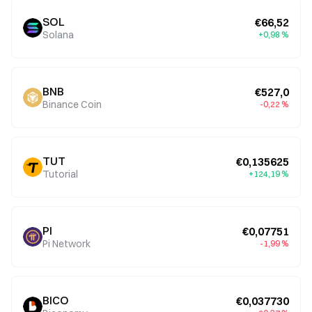
SOL
€66,52
Solana
+0,98 %
BNB
€527,0
Binance Coin
-0,22 %
TUT
€0,135625
Tutorial
+124,19 %
PI
€0,07751
Pi Network
-1,99 %
BICO
€0,037730