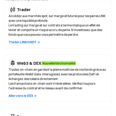
Trader
Accédez aux marchés spot, sur marge et futures pour les paires LINK
avec une liquidité profonde.
Le trading sur marge et sur contrats à terme implique un effet de
levier et comporte un risque accru de perte. N’investissez que des
fonds que vous pouvez vous permettre de perdre.
Trader LINK/USDT →
Web3 & DEX
Nouvelle fonctionnalité
Tradez on-chain en gardant la pleine maîtrise de vos fonds grâce au
portefeuille Web3 Gate. Interagissez avec les protocoles DeFi et
échangez des tokens directement.
Les transactions on-chain sont irréversibles. Vérifiez toujours
l'adresse du contrat et le réseau avant de confirmer.
Aller vers le DEX →