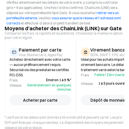
Vérifiez attentivement les détails de votre ordre, y compris le coût total
(prix + frais applicables). Une fois l'ordre confirmé, ChainLink (LINK) sera
déposé sur votre portefeuille Spot Gate. Si vous souhaitez
retirer vers un
portefeuille externe
, veuillez
vous assurer que le réseau et l’adresse sont
corrects
et effectuer d’abord un petit transfert de test.
Moyens d’acheter des ChainLink (LINK) sur Gate
Comparez les frais, la rapidité et les plafonds. Choisissez la meilleure option
pour votre région.
Paiement par carte
Virement bancair
Visa, Mastercard, Apple Pay
SEPA, SWIFT, FPS, etc.
Achetez directement avec votre carte
Idéal pour les achats importan
— aucun préfinancement requis.
virement bancaire. Le délai de
Sécurisé via des prestataires certifiés
traitement varie selon la banq
Faible / Zéro (variabl
PCI-DSS.
Frais
Environ 1 à 5 %*
Frais
1 à 3 jours ouvrés (
Vitesse
Généralement en quelques
Vitesse
minutes
Acheter par carte
Dépôt de monnaie f
* Les frais et les délais sont donnés à titre indicatif et peuvent varier. Les prix
P2P sont fixés par chaque vendeur. La disponibilité des moyens de paiement
dépend de votre région.