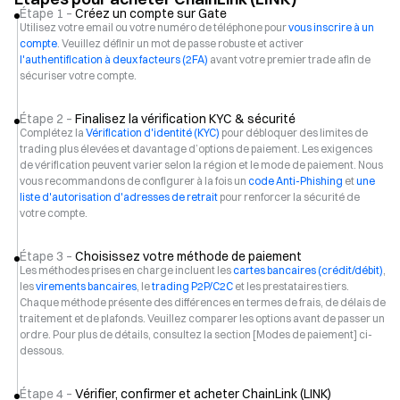
Étape 1 –
Créez un compte sur Gate
Utilisez votre email ou votre numéro de téléphone pour
vous inscrire à un
compte
. Veuillez définir un mot de passe robuste et activer
l'authentification à deux facteurs (2FA)
avant votre premier trade afin de
sécuriser votre compte.
Étape 2 –
Finalisez la vérification KYC & sécurité
Complétez la
Vérification d'identité (KYC)
pour débloquer des limites de
trading plus élevées et davantage d’options de paiement. Les exigences
de vérification peuvent varier selon la région et le mode de paiement. Nous
vous recommandons de configurer à la fois un
code Anti-Phishing
et
une
liste d'autorisation d'adresses de retrait
pour renforcer la sécurité de
votre compte.
Étape 3 –
Choisissez votre méthode de paiement
Les méthodes prises en charge incluent les
cartes bancaires (crédit/débit)
,
les
virements bancaires
, le
trading P2P/C2C
et les prestataires tiers.
Chaque méthode présente des différences en termes de frais, de délais de
traitement et de plafonds. Veuillez comparer les options avant de passer un
ordre. Pour plus de détails, consultez la section [Modes de paiement] ci-
dessous.
Étape 4 –
Vérifier, confirmer et acheter ChainLink (LINK)