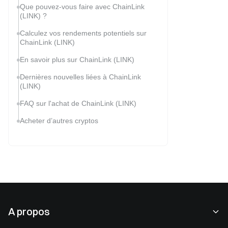
Que pouvez-vous faire avec ChainLink
(LINK) ?
Calculez vos rendements potentiels sur
ChainLink (LINK)
En savoir plus sur ChainLink (LINK)
Dernières nouvelles liées à ChainLink
(LINK)
FAQ sur l'achat de ChainLink (LINK)
Acheter d’autres cryptos
A propos