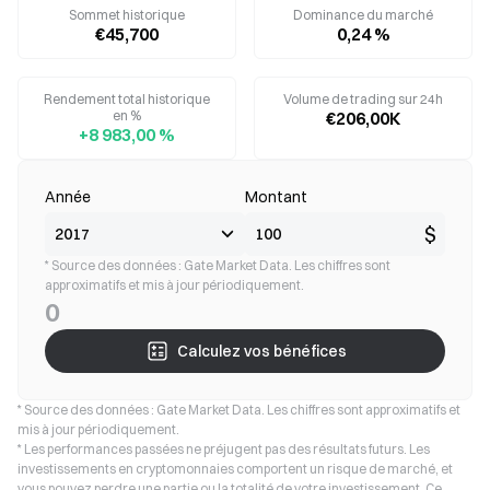
Sommet historique
Dominance du marché
€45,700
0,24 %
Rendement total historique
Volume de trading sur 24h
en %
€206,00K
+8 983,00 %
Année
Montant
$
* Source des données : Gate Market Data. Les chiffres sont
approximatifs et mis à jour périodiquement.
0
Calculez vos bénéfices
* Source des données : Gate Market Data. Les chiffres sont approximatifs et
mis à jour périodiquement.
* Les performances passées ne préjugent pas des résultats futurs. Les
investissements en cryptomonnaies comportent un risque de marché, et
vous pouvez perdre une partie ou la totalité de votre investissement. Ce