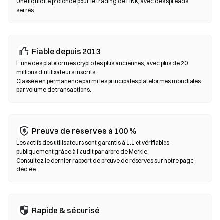
Une liquidité profonde pour le trading de LINK, avec des spreads
toujours votre phrase seed et vérifiez les adresses de contrat
serrés.
avant de confirmer une transaction.
Échanges décentralisés (DEX)
Fiable depuis 2013
Tradez en peer-to-peer sans intermédiaires. Les DEX utilisent
des smart contracts pour exécuter les swaps on-chain, sans
L’une des plateformes crypto les plus anciennes, avec plus de 20
millions d’utilisateurs inscrits.
inscription ni vérification d’identité. Connectez un wallet
Classée en permanence parmi les principales plateformes mondiales
compatible, sélectionnez votre paire de tokens, définissez la
par volume de transactions.
tolérance de slippage puis confirmez le swap. Des frais de gas
s’appliquent et les prix peuvent différer des marchés centralisés
en raison de la profondeur de liquidité. La majorité de l’activité
sur les DEX se déroule sur des blockchains compatibles EVM
Preuve de réserves à 100 %
comme Ethereum, BNB Chain et Polygon.
Les actifs des utilisateurs sont garantis à 1:1 et vérifiables
publiquement grâce à l’audit par arbre de Merkle.
Consultez le dernier rapport de preuve de réserves sur notre page
dédiée.
Rapide & sécurisé