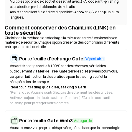
Multiples options de dépôt et de retrait avec 2FA, code anti-phishing
et protection par liste blanche de retraits.
Assistance clientèle dédiée disponible 24h/24 et 7j/7 dans plusieurs
langues.
Comment conserver des ChainLink (LINK) en
toute sécurité
Choisissez la méthode de stockage la mieux adaptée à vos besoins en
matière de sécurité. Chaque option présente des compromis différents
entre praticité et contrôle.
Portefeuille d'échange Gate
Dépositaire
Vos actifs sont garantis à 100 % par des réserves, vérifiables
publiquement via Merkle Tree. Gate gère les clés privées pour vous,
ce qui en fait l’option la plus pratique pour le trading actif et la
récupération de compte.
Idéal pour :
trading quotidien, staking & Earn
*
Remarque : Vous ne contrôlez pas directement les clés privées.
Activez toujours la double authentification (2FA) et le code anti-
phishing pour protéger votre compte.
Portefeuille Gate Web3
Autogarde
Vous détenez vos propres clés privées, sécurisées par la technologie