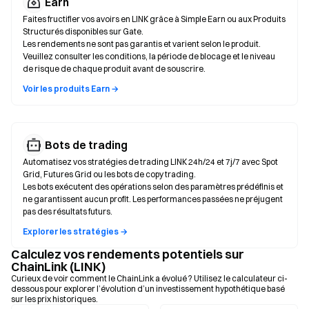
Earn
Faites fructifier vos avoirs en LINK grâce à Simple Earn ou aux Produits
Structurés disponibles sur Gate.
Les rendements ne sont pas garantis et varient selon le produit.
Veuillez consulter les conditions, la période de blocage et le niveau
de risque de chaque produit avant de souscrire.
Voir les produits Earn →
Bots de trading
Automatisez vos stratégies de trading LINK 24h/24 et 7j/7 avec Spot
Grid, Futures Grid ou les bots de copy trading.
Les bots exécutent des opérations selon des paramètres prédéfinis et
ne garantissent aucun profit. Les performances passées ne préjugent
pas des résultats futurs.
Explorer les stratégies →
Calculez vos rendements potentiels sur
ChainLink (LINK)
Curieux de voir comment le ChainLink a évolué ? Utilisez le calculateur ci-
dessous pour explorer l’évolution d’un investissement hypothétique basé
sur les prix historiques.