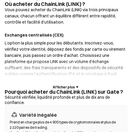
Où acheter du ChainLink (LINK) ?
Vous pouvez acheter du ChainLink (LINK) via trois principaux
canaux, chacun offrant un équilibre différent entre rapidité,
contrôle et facilité d’utilisation.
Exchanges centralisés (CEX)
L’option la plus simple pour les débutants. Inscrivez-vous,
vérifiez votre identité, déposez des fonds par carte ou virement
bancaire, puis passez un ordre d’achat. Choisissez une
plateforme qui propose LINK avec un volume d’échange
suffisant, des frais transparents et des dispositifs de sécurité
solides comme l’authentification 2FA et le stockage à froid.
Portefeuilles crypto
Pourquoi acheter du ChainLink (LINK) sur Gate ?
Pour les utilisateurs qui privilégient l’auto-garde. Les
Sécurité vérifiée, liquidité profonde et plus de dix ans de
confiance.
portefeuilles non custodial vous permettent de conserver vos
clés privées et d’échanger des tokens directement depuis
Variété inégalée
l’interface du portefeuille. Certains portefeuilles prennent aussi
en charge un on-ramp fiat, permettant d’acheter des LINK par
Prend en charge plus de 4 900 types de cryptomonnaies et plus de
2 220 paires de trading.
carte bancaire sans passer par un exchange. Sauvegardez