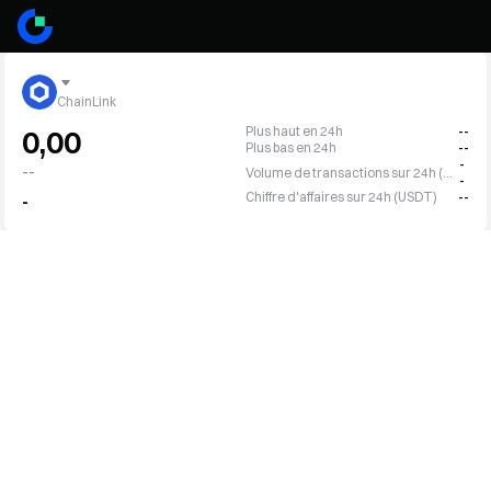
ChainLink
Plus haut en 24h
--
0,00
Plus bas en 24h
--
-
--
Volume de transactions sur 24h (LINK)
-
Chiffre d'affaires sur 24h (USDT)
--
-