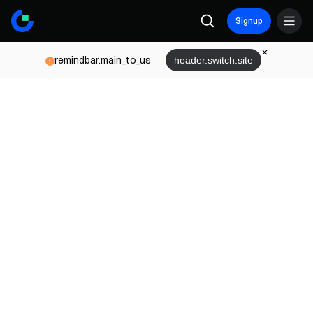
Signup
remindbar.main_to_us
header.switch.site