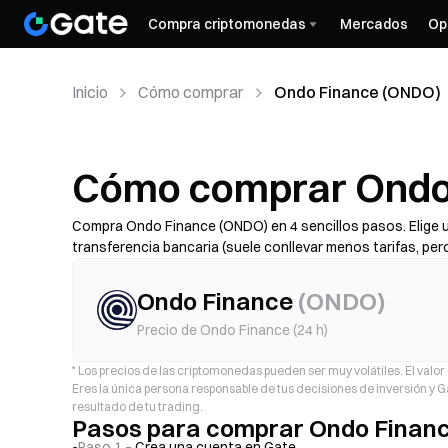
Compra criptomonedas
Mercados
Op
Inicio
Cómo comprar
Ondo Finance (ONDO)
Cómo comprar Ondo 
Compra Ondo Finance (ONDO) en 4 sencillos pasos. Elige u
transferencia bancaria (suele conllevar menos tarifas, pe
estafa), luego revisa el coste total (tarifa del proveedor +
2FA. La disponibilidad, los límites, las tarifas y el tiempo 
Ondo Finance
(
ONDO
)
Precio de Ondo Finance (24 h)
*
Los precios de las criptomonedas pueden ser muy volátiles. El valor d
Eres la única persona responsable de tus decisiones de inversión y
resultado de tu trading.
Pasos para comprar Ondo Finan
Paso 1 –
Crea una cuenta en Gate