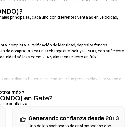
(ONDO)?
les principales, cada uno con diferentes ventajas en velocidad,
enta, completa la verificación de identidad, deposita fondos
orden de compra. Busca un exchange que incluya ONDO, con suficiente
seguridad sólidas como 2FA y almacenamiento en frío.
s no custodiadas te permiten mantener tus propias claves privadas e
illetera. Algunas billeteras también ofrecen una pasarela de moneda
sin pasar primero por un exchange. Asegúrate de respaldar bajo
(ONDO) en Gate?
ontratos antes de confirmar cualquier transacción.
da de confianza.
Generando confianza desde 2013
iarios. Los DEX usan contratos inteligentes para ejecutar
stro ni verificación de identidad. Conecta una billetera compatible,
Uno de los exchanges de criptomonedas con