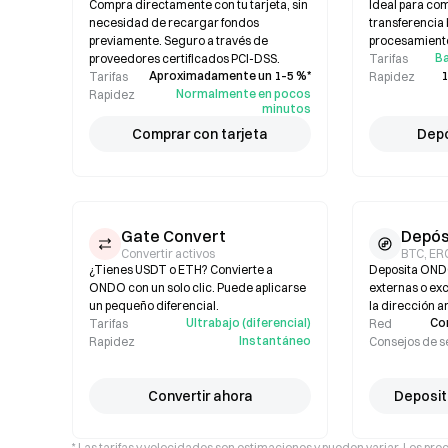
Compra directamente con tu tarjeta, sin
Ideal para co
necesidad de recargar fondos
transferencia 
previamente. Seguro a través de
procesamiento
Ba
proveedores certificados PCI-DSS.
Tarifas
Aproximadamente un 1–5 %*
1
Tarifas
Rapidez
Normalmente en pocos
Rapidez
minutos
Comprar con tarjeta
Depó
Gate Convert
Depós
Convertir activos
BTC, ER
¿Tienes USDT o ETH? Convierte a
Deposita ONDO
ONDO con un solo clic. Puede aplicarse
externas o exc
un pequeño diferencial.
la dirección a
Ultrabajo (diferencial)
Co
Tarifas
Red
Instantáneo
Rapidez
Consejos de 
Convertir ahora
Deposit
* Las tarifas y velocidades son estimaciones y pueden variar. Los pre