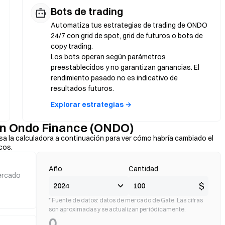
Bots de trading
Automatiza tus estrategias de trading de ONDO
24/7 con grid de spot, grid de futuros o bots de
copy trading.
Los bots operan según parámetros
preestablecidos y no garantizan ganancias. El
rendimiento pasado no es indicativo de
resultados futuros.
Explorar estrategias →
con Ondo Finance (ONDO)
sa la calculadora a continuación para ver cómo habría cambiado el
cos.
Año
Cantidad
ercado
$
* Fuente de datos: datos de mercado de Gate. Las cifras
son aproximadas y se actualizan periódicamente.
0