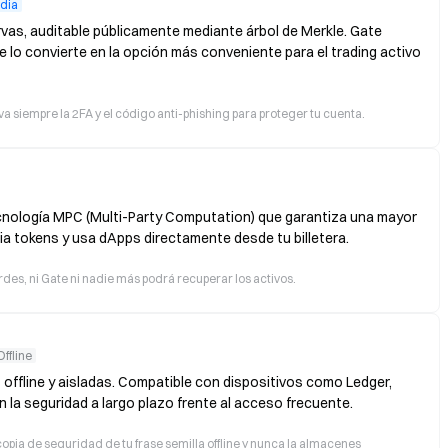
dia
vas, auditable públicamente mediante árbol de Merkle. Gate
e lo convierte en la opción más conveniente para el trading activo
va siempre la 2FA y el código anti-phishing para proteger tu cuenta.
ecnología MPC (Multi-Party Computation) que garantiza una mayor
ia tokens y usa dApps directamente desde tu billetera.
erdes, ni Gate ni nadie más podrá recuperar los activos.
Offline
 offline y aisladas. Compatible con dispositivos como Ledger,
n la seguridad a largo plazo frente al acceso frecuente.
opia de seguridad de tu frase semilla offline y nunca la almacenes