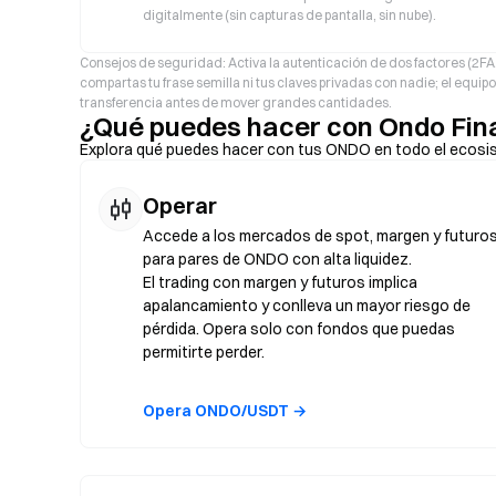
digitalmente (sin capturas de pantalla, sin nube).
Consejos de seguridad: Activa la autenticación de dos factores (2F
compartas tu frase semilla ni tus claves privadas con nadie; el equi
transferencia antes de mover grandes cantidades.
¿Qué puedes hacer con Ondo Fi
Explora qué puedes hacer con tus ONDO en todo el ecosi
Operar
Accede a los mercados de spot, margen y futuro
para pares de ONDO con alta liquidez.
El trading con margen y futuros implica
apalancamiento y conlleva un mayor riesgo de
pérdida. Opera solo con fondos que puedas
permitirte perder.
Opera ONDO/USDT →