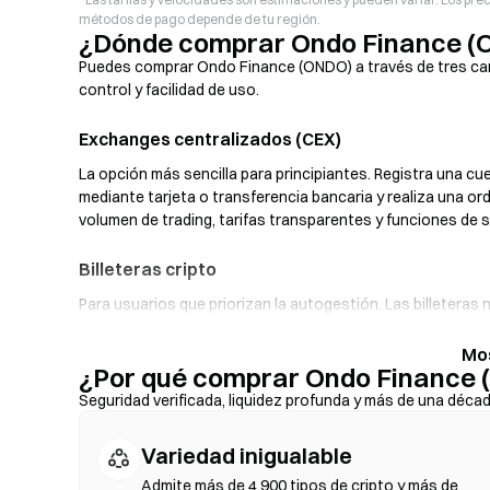
métodos de pago depende de tu región.
¿Dónde comprar Ondo Finance 
Puedes comprar Ondo Finance (ONDO) a través de tres cana
control y facilidad de uso.
Exchanges centralizados (CEX)
La opción más sencilla para principiantes. Registra una cu
mediante tarjeta o transferencia bancaria y realiza una 
volumen de trading, tarifas transparentes y funciones de 
Billeteras cripto
Para usuarios que priorizan la autogestión. Las billetera
intercambiar tokens directamente desde la interfaz de la b
fiat, que te permite comprar ONDO con tarjeta de crédito 
¿Por qué comprar Ondo Finance 
seguro tu frase semilla y verifica las direcciones de los c
Seguridad verificada, liquidez profunda y más de una déca
Exchanges descentralizados (DEX)
Variedad inigualable
Opera de forma peer-to-peer (entre usuarios) sin intermed
intercambios on-chain (en la cadena), sin necesidad de regi
Admite más de 4 900 tipos de cripto y más de