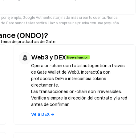
A, por ejemplo, Google Authenticator) nada más crear tu cuenta. Nunca
po de Gate nunca te las pedirá. Haz siempre una prueba con una pequeña
nance (ONDO)?
stema de productos de Gate.
Web3 y DEX
Nueva función
s
Opera on-chain con total autogestión a través
de Gate Wallet de Web3. Interactúa con
protocolos DeFi e intercambia tokens
directamente.
Las transacciones on-chain son irreversibles.
Verifica siempre la dirección del contrato y la red
antes de confirmar.
Ve a DEX →