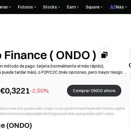
erar
Futuros
Stocks
Earn
Square
Más
Finance ( ONDO )
n método de pago: tarjeta (normalmente el más rápido),
ro puede tardar más), o P2P/C2C (más opciones, pero mayor riesgo de
 diferencial), completa el KYC si es necesario y protege tu cuenta con
de procesamiento varían según la región y el proveedor.
€0,3221
-2,50%
Comprar ONDO ahora
e tu inversión puede subir o bajar, lo que podría hacerte perder todo tu capital.
 Gate no se hace responsable de ninguna pérdida que puedas sufrir como
ce (ONDO)