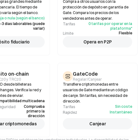
mpras grandes mediante
Compra a otros usuarios con la
bancaria. El tiempo de
protección de depósito en garantía de
 varía según el banco.
Gate. Compara los precios de los
ja o nula (según el banco)
vendedores antes de operar.
–3 días laborables (puede
0 tarifas por operar en la
Tarifas
variar)
plataforma*
Flexible
Límite
sito fiduciario
Opera en P2P
ito on-chain
GateCode
C20 y TRC20
Regalar/Canjear
 desde billeteras
Transfiere criptomonedas entre
hanges. Verifica la red y
usuarios de Gate mediante un código
ntes de enviar.
de canje. Sin tarifas, sin necesidad de
mpatibilidad multicadena
dirección.
Comprueba
Sin coste
seguridad
Tarifas
primero la
Instantáneo
Rapidez
dirección
ar criptomonedas
Canjear
cios P2P los establecen los vendedores individuales. La disponibilidad de los