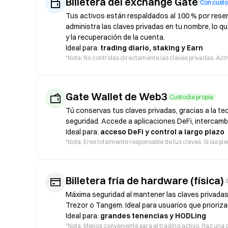
Billetera del exchange Gate
Con custo
Tus activos están respaldados al 100 % por reser
administra las claves privadas en tu nombre, lo qu
y la recuperación de la cuenta.
Ideal para:
trading diario, staking y Earn
*
Nota: No controlas directamente las claves privadas. Acti
Gate Wallet de Web3
Custodia propia
Tú conservas tus claves privadas, gracias a la t
seguridad. Accede a aplicaciones DeFi, intercamb
Ideal para:
acceso DeFi y control a largo plazo
*
Nota: Eres totalmente responsable de tus claves. Si las pi
Billetera fría de hardware (física)
Máxima seguridad al mantener las claves privadas
Trezor o Tangem. Ideal para usuarios que prioriza
Ideal para:
grandes tenencias y HODLing
*
Nota: Menos conveniente para el trading activo. Haz una c