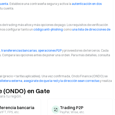
cuenta
. Establece una contraseña segura y activa la
autenticación en dos
tu cuenta.
 de trading más altos y más opciones de pago. Los requisitos de verificación
mos configurar tanto un
código anti-phishing
como
una lista de direcciones de
,
transferencias bancarias
,
operaciones P2P
y proveedores de terceros. Cada
es. Compara las opciones antes de poner una orden. Para más detalles, consulta
tal (precio + tarifas aplicables). Una vez confirmada, Ondo Finance (ONDO) se
billetera externa
,
asegúrate de que la red y la dirección sean correctas
y realiza
e (ONDO) en Gate
ara tu región.
ferencia bancaria
Trading P2P
IFT, FPS, etc.
PayPal, Wise, etc.