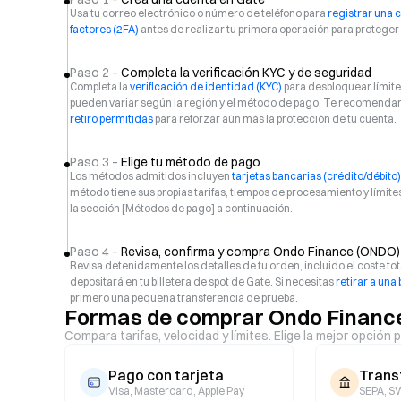
Usa tu correo electrónico o número de teléfono para
registrar una 
factores (2FA)
antes de realizar tu primera operación para proteger 
Paso 2 –
Completa la verificación KYC y de seguridad
Completa la
verificación de identidad (KYC)
para desbloquear límites
pueden variar según la región y el método de pago. Te recomenda
retiro permitidas
para reforzar aún más la protección de tu cuenta.
Paso 3 –
Elige tu método de pago
Los métodos admitidos incluyen
tarjetas bancarias (crédito/débito)
método tiene sus propias tarifas, tiempos de procesamiento y límit
la sección [Métodos de pago] a continuación.
Paso 4 –
Revisa, confirma y compra Ondo Finance (ONDO)
Revisa detenidamente los detalles de tu orden, incluido el coste to
depositará en tu billetera de spot de Gate. Si necesitas
retirar a una 
primero una pequeña transferencia de prueba.
Formas de comprar Ondo Financ
Compara tarifas, velocidad y límites. Elige la mejor opción p
Pago con tarjeta
Trans
Visa, Mastercard, Apple Pay
SEPA, SW