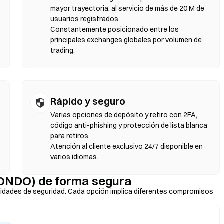
slizamiento y confirma el intercambio. Ten en cuenta que se aplican
mayor trayectoria, al servicio de más de 20 M de
mercados centralizados debido a la profundidad de liquidez. La
usuarios registrados.
patibles con EVM, como Ethereum, BNB Chain y Polygon.
Constantemente posicionado entre los
principales exchanges globales por volumen de
trading.
Rápido y seguro
Varias opciones de depósito y retiro con 2FA,
código anti-phishing y protección de lista blanca
para retiros.
Atención al cliente exclusivo 24/7 disponible en
varios idiomas.
ONDO) de forma segura
idades de seguridad. Cada opción implica diferentes compromisos