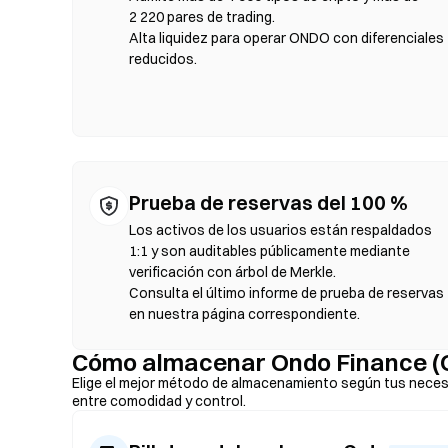
selecciona el par de tokens, establece la tolerancia de de
2 220 pares de trading.
tarifas de gas y los precios pueden variar respecto a los 
Alta liquidez para operar ONDO con diferenciales
mayoría de la actividad en DEX se realiza en cadenas com
reducidos.
Prueba de reservas del 100 %
Los activos de los usuarios están respaldados
1:1 y son auditables públicamente mediante
verificación con árbol de Merkle.
Consulta el último informe de prueba de reservas
en nuestra página correspondiente.
Cómo almacenar Ondo Finance (
Elige el mejor método de almacenamiento según tus neces
entre comodidad y control.