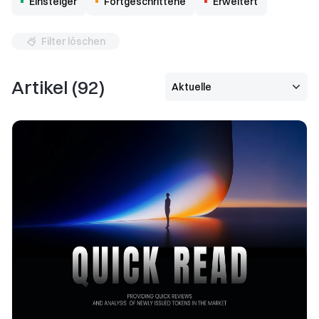
Einsteiger
Fortgeschrittene
Erweitert
Filter löschen
Artikel
(
92
)