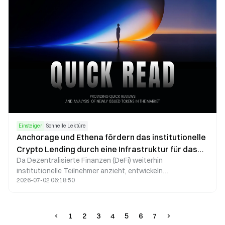
Einsteiger
Schnelle Lektüre
Anchorage und Ethena fördern das institutionelle
Crypto Lending durch eine Infrastruktur für das
Da Dezentralisierte Finanzen (DeFi) weiterhin
Management von Sicherheiten.
institutionelle Teilnehmer anzieht, entwickeln
2026-07-02 06:18:50
Infrastrukturanbieter zunehmend Lösungen, die
Blockchain-basierte Finanzprodukte mit traditionellen
Verwahrungs- und Risikomanagementstandards verbinden.
Eine aktuelle Partnerschaft zwischen Anchorage Digital
1
2
3
4
5
6
7
und Ethena Labs greift diesen Trend auf und führt ein