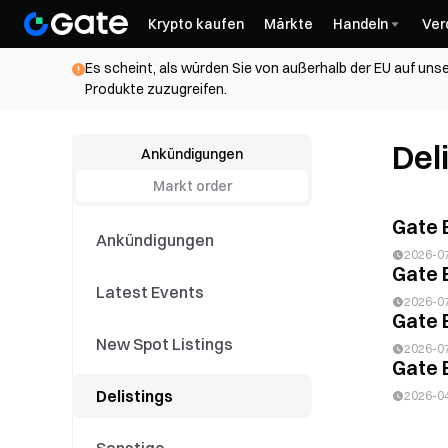
Krypto kaufen
Märkte
Handeln
Ver
Es scheint, als würden Sie von außerhalb der EU auf unse
Produkte zuzugreifen.
Del
Ankündigungen
Markt order
Gate 
Ankündigungen
2026-0
Gate 
Latest Events
2026-0
Gate 
New Spot Listings
2026-0
Gate 
Delistings
2026-0