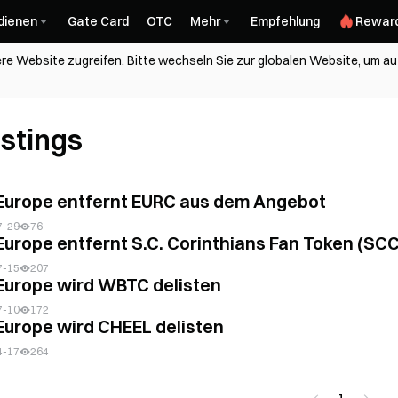
dienen
Gate Card
OTC
Mehr
Empfehlung
Rewar
re Website zugreifen. Bitte wechseln Sie zur globalen Website, um auf
istings
Europe entfernt EURC aus dem Angebot
7-29
76
Europe entfernt S.C. Corinthians Fan Token (SCC
7-15
207
Europe wird WBTC delisten
7-10
172
Europe wird CHEEL delisten
4-17
264